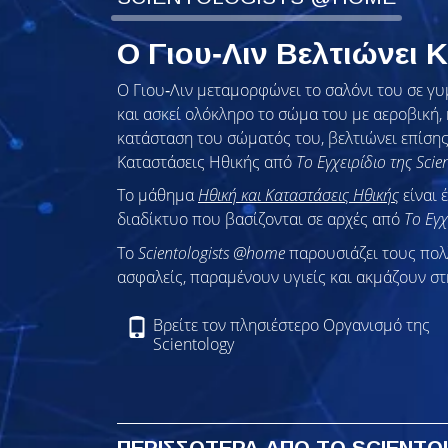
Ο Γιου‑Λιν Βελτιώνει
Ο Γιου‑Λιν μεταμορφώνει το σαλόνι του σε γυ
και ασκεί ολόκληρο το σώμα του με αεροβική,
κατάσταση του σώματός του, βελτιώνει επίση
Καταστάσεις Ηθικής από
Το Εγχειρίδιο της Scie
Το μάθημα
Ηθική και Καταστάσεις Ηθικής
είναι 
διαδίκτυο που βασίζονται σε αρχές από
Το Εγχ
To
Scientologists @home
παρουσιάζει τους πο
ασφαλείς, παραμένουν υγιείς και ακμάζουν στ
Βρείτε τον πλησιέστερο Οργανισμό της
Scientology
ΠΕΡΙΣΣΟΤΕΡΑ ΑΠΟ ΤΟ SCIENT