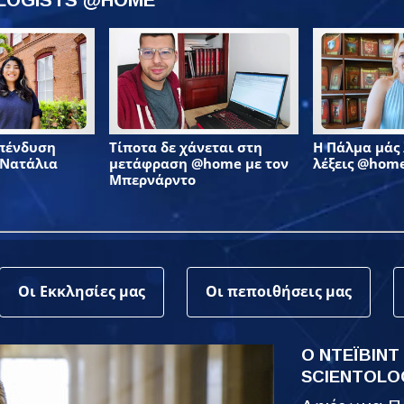
επένδυση
Τίποτα δε χάνεται στη
Η Πάλμα μάς λ
 Νατάλια
μετάφραση @home με τον
λέξεις @hom
Μπερνάρντο
Οι Εκκλησίες μας
Οι πεποιθήσεις μας
Ο ΝΤΕΪΒΙΝΤ
SCIENTOLO