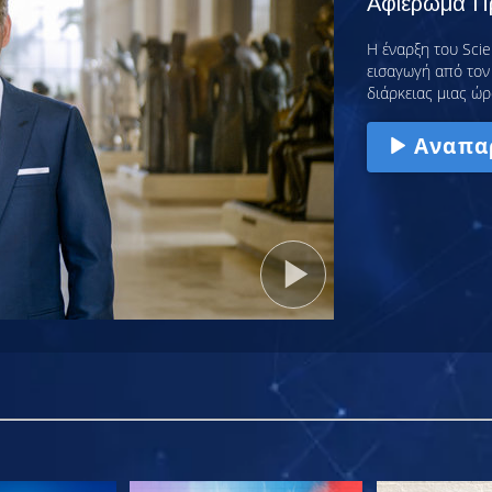
Αφιέρωμα Πρ
Η έναρξη του Scie
εισαγωγή από τον 
διάρκειας μιας ώρ
Αναπα