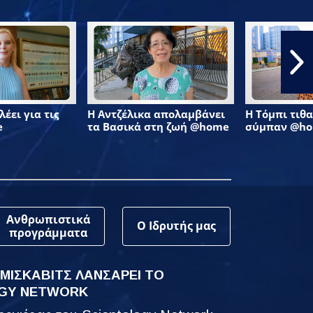
έει για τις
Η Αντζέλικα απολαμβάνει
Η Τόμπι τιθα
e
τα Βασικά στη ζωή @home
σύμπαν @h
Ανθρωπιστικά
Ο Ιδρυτής μας
προγράμματα
 ΜΙΣΚΑΒΙΤΣ ΛΑΝΣΑΡΕΙ ΤΟ
GY NETWORK