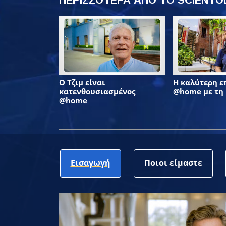
Ο Τζιμ είναι
Η καλύτερη 
κατενθουσιασμένος
@home με τη
@home
Εισαγωγή
Ποιοι είμαστε