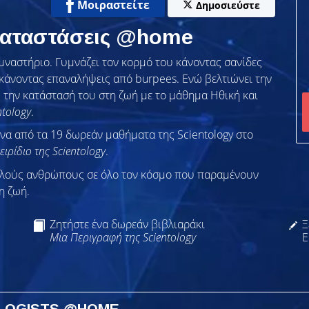
Μοιραστείτε
Δημοσιεύστε
 Καταστάσεις @home
μναστήριο. Γυμνάζει τον κορμό του κάνοντας σανίδες
 κάνοντας επαναλήψεις από burpees. Ενώ βελτιώνει την
ς την κατάστασή του στη ζωή με το μάθημα
Ηθική και
ntology
.
ένα από τα 19 δωρεάν μαθήματα της Scientology στο
ειρίδιο της Scientology
.
λλούς ανθρώπους σε όλο τον κόσμο που παραμένουν
η ζωή.
Ζητήστε ένα δωρεάν βιβλιαράκι
Ξ
Μια Περιγραφή της Scientology
Ε
OLOGISTS @HOME