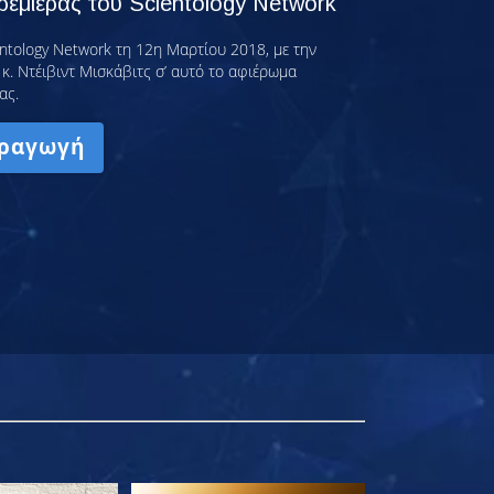
εμιέρας του Scientology Network
ntology Network τη 12η Μαρτίου 2018, με την
κ. Ντέιβιντ Μισκάβιτς σ’ αυτό το αφιέρωμα
ας.
ραγωγή