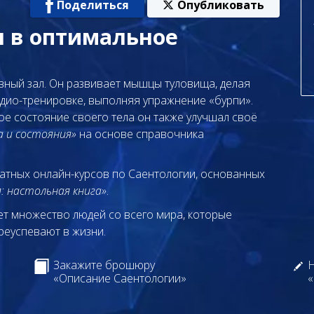
Поделиться
Опубликовать
я в оптимальное
вный зал. Он развивает мышцы туловища, делая
ардио-тренировке, выполняя упражнение «бурпи».
е состояние своего тела он также улучшал своё
 и состояния»
на основе справочника
латных онлайн-курсов по Саентологии, основанных
: настольная книга»
.
т множество людей со всего мира, которые
реуспевают в жизни.
Закажите брошюру
Н
«Описание Саентологии»
«