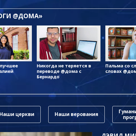
ЛОГИ @ДОМА»
 лучшее
Никогда не теряется в
Пальма со с
алией
переводе @дома с
словах @до
Бернардо
Гуман
Наши церкви
Наши верования
про
ДЭВИД МИ