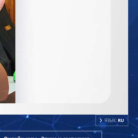
ЯЗЫК:
RU