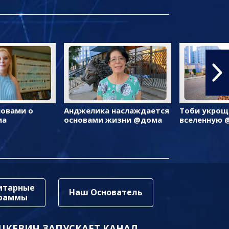
ловами о
Анджелика наслаждается
Тоби укрощ
ма
основами жизни @дома
вселенную 
итарные
Наш Основатель
граммы
ЦКЕВИЧ ЗАПУСКАЕТ КАНАЛ