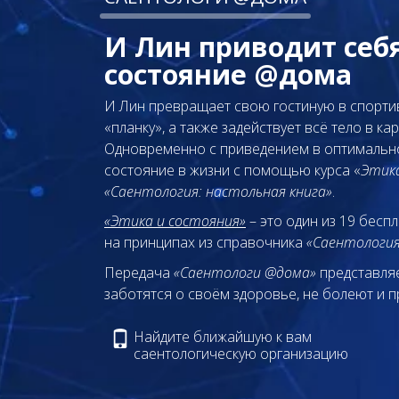
И Лин приводит себ
состояние @дома
И Лин превращает свою гостиную в спорти
«планку», а также задействует всё тело в к
Одновременно с приведением в оптимально
состояние в жизни с помощью курса «
Этика
«Саентология: настольная книга»
.
«Этика и состояния»
– это один из 19 бесп
на принципах из справочника
«Саентология
Передача
«Саентологи @дома»
представляе
заботятся о своём здоровье, не болеют и п
Найдите ближайшую к вам
саентологическую организацию