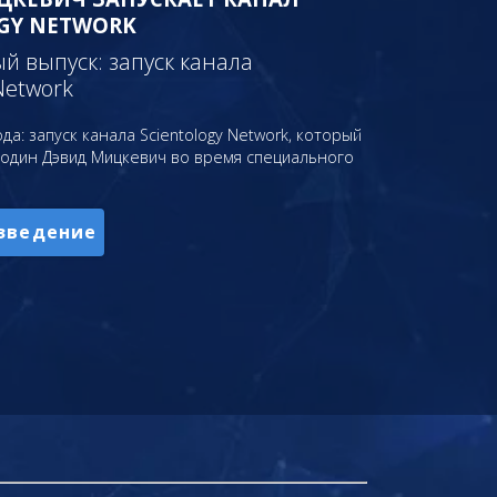
GY NETWORK
 выпуск: запуск канала
Network
да: запуск канала Scientology Network, который
подин Дэвид Мицкевич во время специального
зведение