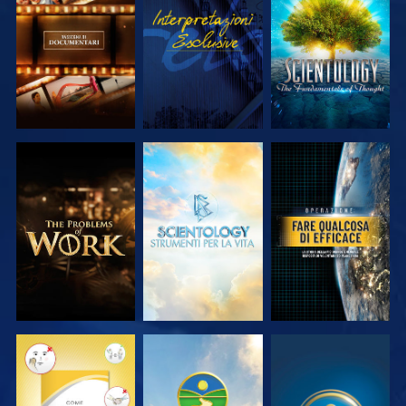
ESPLORA LE
GUARDA
ESPLORA LE
SERIE
SERIE
ESPLORA LE
ESPLORA LE
GUARDA
SERIE
SERIE
GUARDA
GUARDA
GUARDA