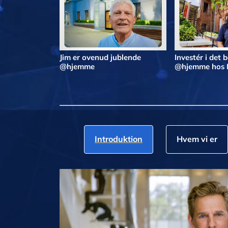
Jim er ovenud jublende
Investér i det 
@hjemme
@hjemme hos 
Introduktion
Hvem vi er