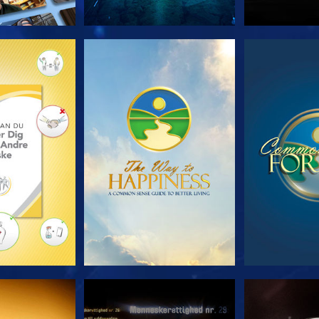
 SERIEN
SE
S
E
SE
S