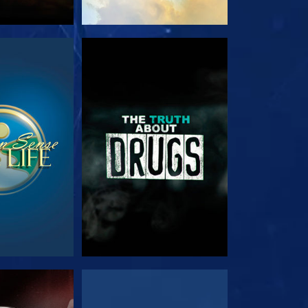
E
SE
E
SE