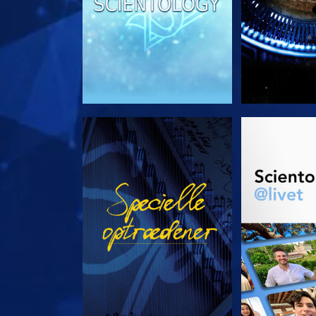
SE
UDFORSK