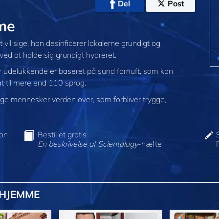
Del
Post
me
vil sige, han desinficerer lokalerne grundigt og
ed at holde sig grundigt hydreret.
er udelukkende er baseret på sund fornuft, som kan
sat til mere end 110 sprog.
e mennesker verden over, som forbliver trygge,
ion
Bestil et gratis
En beskrivelse af Scientology
-hæfte
@HJEMME