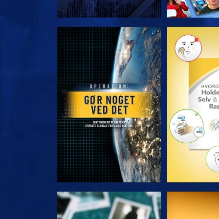
UDFORSK SERIEN
UDFORSK
SE
S