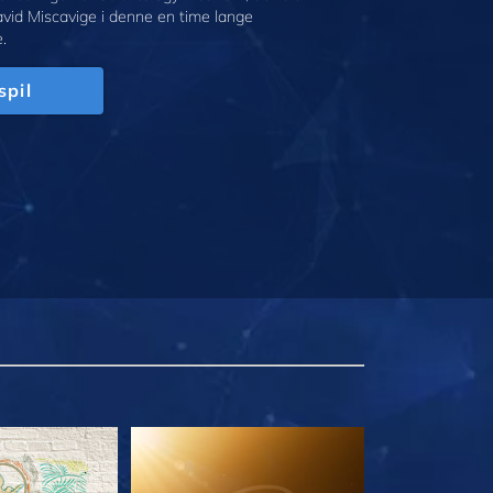
avid Miscavige i denne en time lange
.
spil