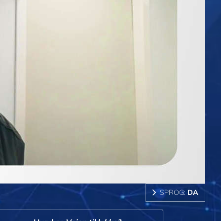
SPROG:
DA