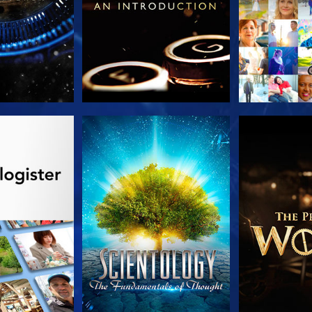
 SERIEN
SE
UDFORSK