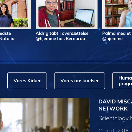
bedste
Aldrig tabt i oversættelse
Pálma med et
Natalia
@hjemme hos Bernardo
@hjemme
Huma
Vores Kirker
Vores anskuelser
prog
DAVID MISC
NETWORK
Scientology
12. marts 2018, l