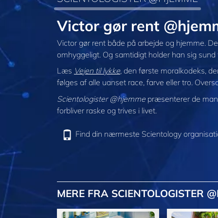
Victor gør rent @hjem
Victor gør rent både på arbejde og hjemme. Det 
omhyggeligt. Og samtidigt holder han sig sund v
Læs
Vejen til lykke
, den første moralkodeks, d
følges af alle uanset race, farve eller tro. Over
Scientologister @hjemme
præsenterer de mang
forbliver raske og trives i livet.
Find din nærmeste Scientology organisat
MERE FRA SCIENTOLOGISTER 