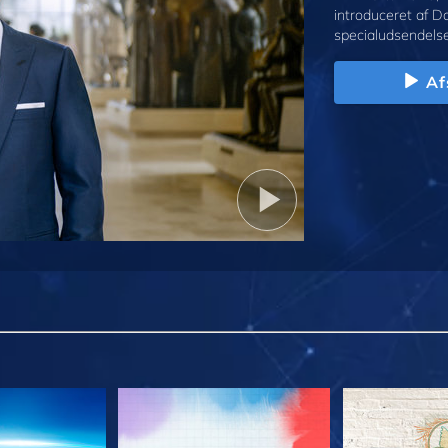
introduceret af D
specialudsendelse
Af