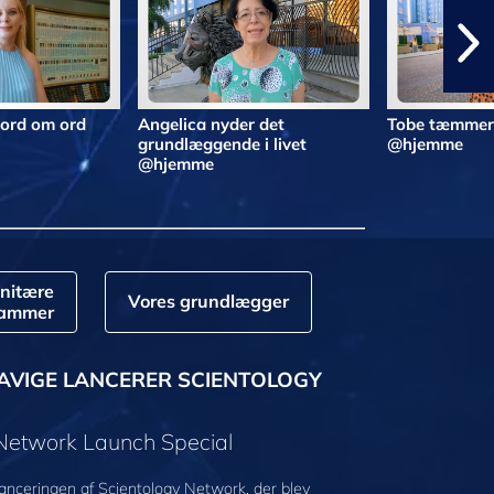
 ord om ord
Angelica nyder det
Tobe tæmmer 
grundlæggende i livet
@hjemme
@hjemme
nitære
Vores grundlægger
rammer
AVIGE LANCERER SCIENTOLOGY
 Network Launch Special
anceringen af Scientology Network, der blev