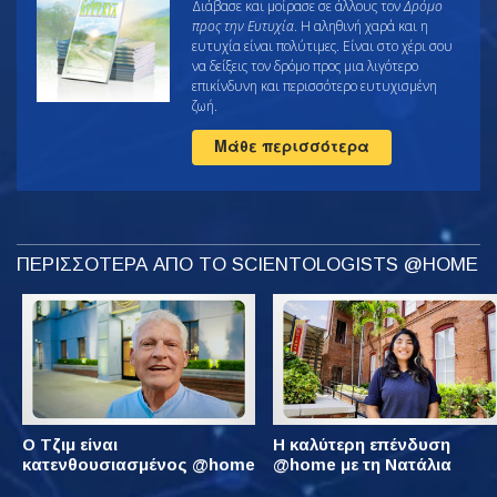
Διάβασε και μοίρασε σε άλλους τον
Δρόμο
προς την Ευτυχία
. Η αληθινή χαρά και η
ευτυχία είναι πολύτιμες. Είναι στο χέρι σου
να δείξεις τον δρόμο προς μια λιγότερο
επικίνδυνη και περισσότερο ευτυχισμένη
ζωή.
Μάθε περισσότερα
ΠΕΡΙΣΣΟΤΕΡΑ ΑΠΟ ΤΟ SCIENTOLOGISTS @HOME
Ο Τζιμ είναι
Η καλύτερη επένδυση
κατενθουσιασμένος @home
@home με τη Νατάλια