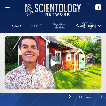
IT
LIVE
Curioso?
Play
Video
LINGUA:
IT