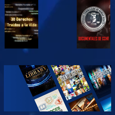
VE
VE
VE
VE
EXPLORA LAS
SERIES