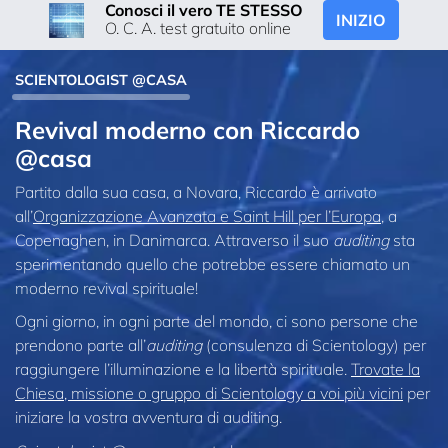
Conosci il vero TE STESSO
INIZIO
O. C. A. test gratuito online
SCIENTOLOGIST @CASA
Revival moderno con Riccardo
@casa
Partito dalla sua casa, a Novara, Riccardo è arrivato
all’
Organizzazione Avanzata e Saint Hill per l’Europa
, a
Copenaghen, in Danimarca. Attraverso il suo
auditing
sta
sperimentando quello che potrebbe essere chiamato un
moderno revival spirituale!
Ogni giorno, in ogni parte del mondo, ci sono persone che
prendono parte all’
auditing
(consulenza di Scientology) per
raggiungere l’illuminazione e la libertà spirituale.
Trovate la
Chiesa, missione o gruppo di Scientology a voi più vicini
per
iniziare la vostra avventura di auditing.