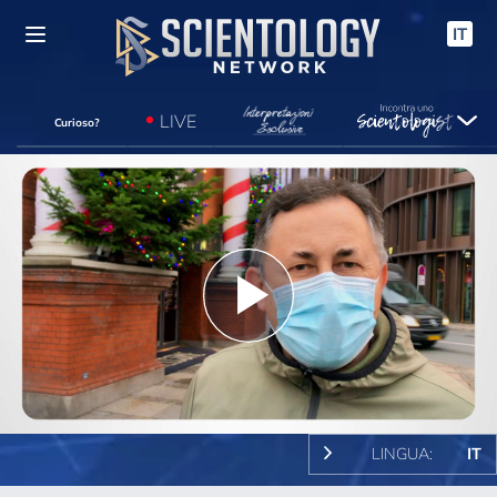
IT
LIVE
Curioso?
Play
Video
LINGUA:
IT