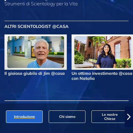
Strumenti di Scientology per la Vita
ALTRI SCIENTOLOGIST @CASA
Il gioioso giubilo di Jim @casa
Un ottimo investimento @casa
con Natalia
Le nostre
Introduzione
Chi siamo
Chiese