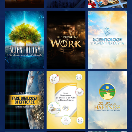
ESPLORA LE
ESPLORA LE
ESPLORA LE
SERIE
SERIE
SERIE
GUARDA
GUARDA
GUARDA