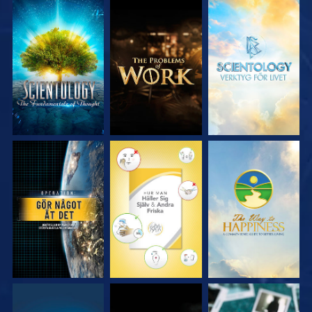
UTFORSKA
UTFORSKA
UTFORSKA
SERIEN
SERIEN
SERIEN
TITTA
TITTA
TITTA