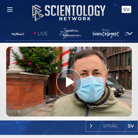
SV
LIVE
Nyfiken?
Play
Video
SPRÅK:
SV