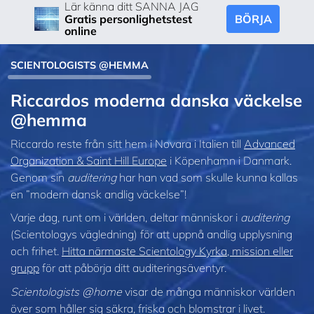
Lär känna ditt SANNA JAG
BÖRJA
Gratis personlighetstest
online
SCIENTOLOGISTS @HEMMA
Riccardos moderna danska väckelse
@hemma
Riccardo reste från sitt hem i Novara i Italien till
Advanced
Organization & Saint Hill Europe
i Köpenhamn i Danmark.
Genom sin
auditering
har han vad som skulle kunna kallas
en ”modern dansk andlig väckelse”!
Varje dag, runt om i världen, deltar människor i
auditering
(Scientologys vägledning) för att uppnå andlig upplysning
och frihet.
Hitta närmaste Scientology Kyrka, mission eller
grupp
för att påbörja ditt auditeringsäventyr.
Scientologists @home
visar de många människor världen
över som håller sig säkra, friska och blomstrar i livet.