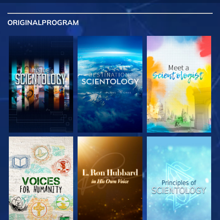
ORIGINAL
PROGRAM
UTFORSKA
UTFORSKA
UTFORSKA
SERIEN
SERIEN
SERIEN