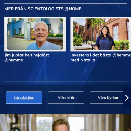
MER FRÅN SCIENTOLOGISTS @HOME
Jim jublar helt hejdlöst
Investera i det bästa @hemm
@hemma
med Natalia
Introduktion
Vilka vi är
Våra Kyrkor