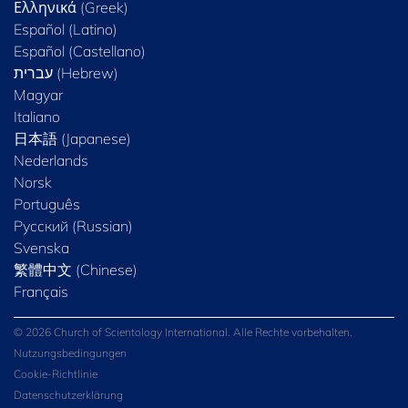
Ελληνικά (Greek)
Español (Latino)
Español (Castellano)
Magyar
Italiano
日本語 (Japanese)
Nederlands
Norsk
Português
Русский (Russian)
Svenska
繁體中文 (Chinese)
Français
© 2026 Church of Scientology International. Alle Rechte vorbehalten.
Nutzungsbedingungen
Cookie-Richtlinie
Datenschutzerklärung