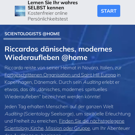
Lernen Sie Ihr wahres
SELBST kennen
START
Kostenfreier online
Persönlichkeitstest
SCIENTOLOGISTS @HOME
Riccardos dänisches, modernes
Wiederaufleben @home
Riccardo reiste von seiner Heimat in Novara, Italien, zur
Fortgeschrittenen Organisation und Saint Hill Europa
in
Kopenhagen, Dänemark. Durch sein
Auditing
erlebt er
etwas, das als „dänisches, modernes spirituelles
Wiederaufleben“ bezeichnet werden könnte!
Jeden Tag erhalten Menschen auf der ganzen Welt
Auditing
(Scientology Seelsorge), um spirituelle Erleuchtung
und Freiheit zu erreichen.
Finden Sie die nächstgelegene
Scientology Kirche, Mission oder Gruppe
, um Ihr Abenteuer