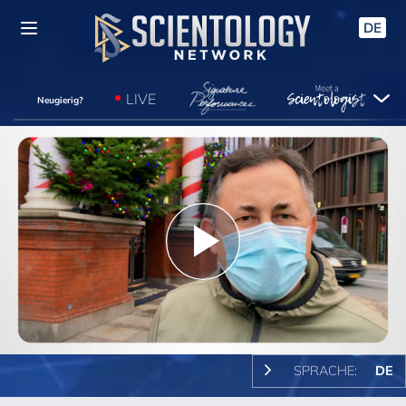
DE
LIVE
Neugierig?
Play
Video
SPRACHE:
DE