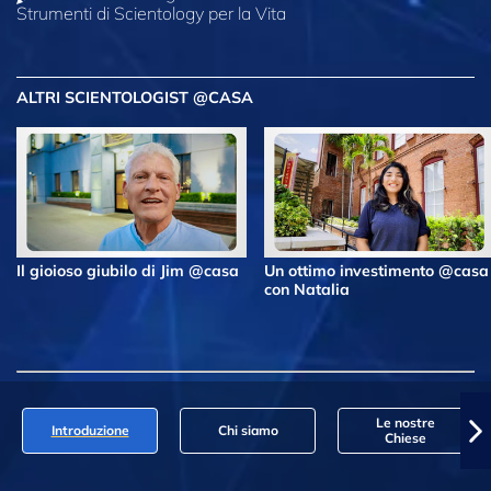
Strumenti di Scientology per la Vita
ALTRI SCIENTOLOGIST @CASA
Il gioioso giubilo di Jim @casa
Un ottimo investimento @casa
con Natalia
Le nostre
Introduzione
Chi siamo
Chiese