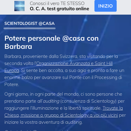
Conosci il vero TE STESSO
INIZIO
O. C. A. test gratuito online
SCIENTOLOGIST @CASA
Potere personale @casa con
Barbara
Barbara, proveniente dalla Svizzera, sta visitando per la
seconda volta l’
Organizzazione Avanzata e Saint Hill
Europa
. Si sente ben accolta, a suo agio e pronta a fare un
enorme balzo per avanzare sul Ponte con il Processing di
Potere.
Ogni giorno, in ogni parte del mondo, ci sono persone che
prendono parte all’
auditing
(consulenza di Scientology) per
raggiungere l’illuminazione e la libertà spirituale.
Trovate la
Chiesa, missione o gruppo di Scientology a voi più vicini
per
iniziare la vostra avventura di auditing.