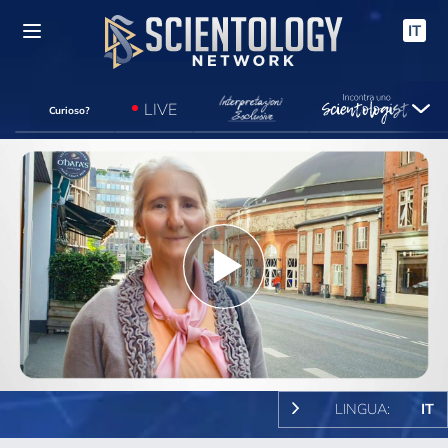
IT
LIVE
Curioso?
Play
Video
LINGUA:
IT