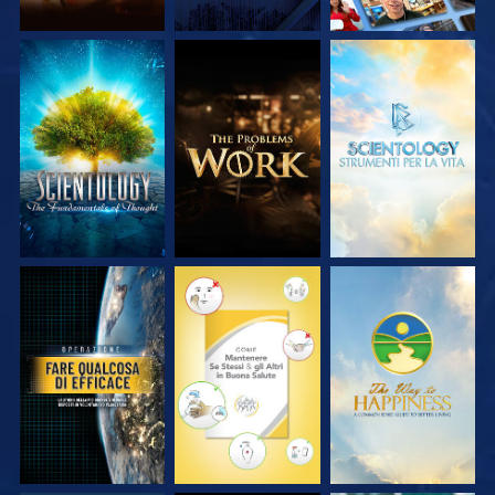
ESPLORA LE
ESPLORA LE
ESPLORA LE
SERIE
SERIE
SERIE
GUARDA
GUARDA
GUARDA