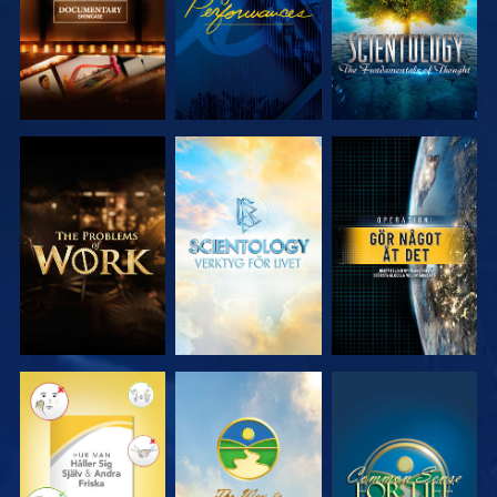
UTFORSKA
UTFORSKA
TITTA
SERIEN
SERIEN
TITTA
TITTA
TITTA