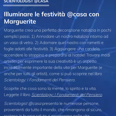
SCIENTOLOGIST @CASA
Illuminare le festività @casa con
Marguerite
Marguerite crea una perfetta decorazione natalizia in pochi
semplici passi. 1) Annodare un nastro natalizio intorno ad
un vaso di vetro. 2) Adornare quel nastro con rametti e
foglie adatti alle festività. 3) Aggiungere una candela,
accendere lo stoppino e prepararsi al Natale! Trovare modi
artistici per esprimere la sua creatività è un aspetto
incredibilmente importante della vita per Marguerite (e
anche per tutti gli artisti), come si può scoprire nel libro
Scientology: I Fondamenti del Pensiero
.
Scoprite che cosa sono la mente, lo spirito e la vita.
Leggete il libro
Scientology: I Fondamenti del Pensiero
.
Scientologist @casa
presenta le numerose persone,
provenienti da tutto il mondo, che rimangono al sicuro,
restano in buona salute e prosperano nella vita.