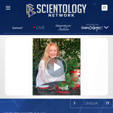
IT
LIVE
Curioso?
Play
Video
LINGUA:
IT