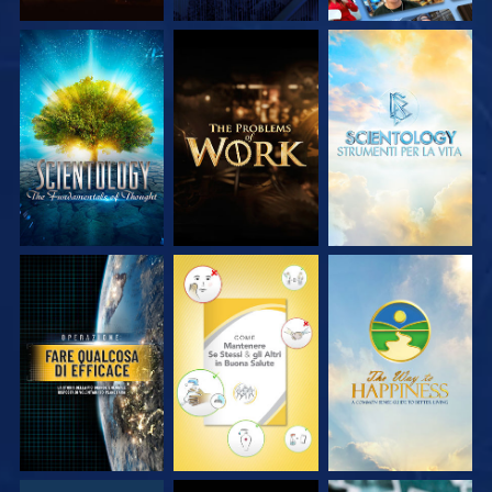
ESPLORA LE
ESPLORA LE
ESPLORA LE
SERIE
SERIE
SERIE
GUARDA
GUARDA
GUARDA