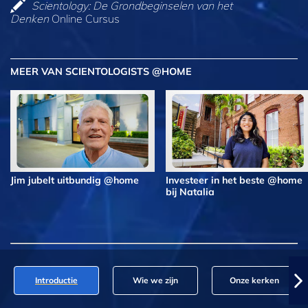
Scientology: De Grondbeginselen van het
Denken
Online Cursus
MEER VAN SCIENTOLOGISTS @HOME
Jim jubelt uitbundig @home
Investeer in het beste @home
bij Natalia
Introductie
Wie we zijn
Onze kerken