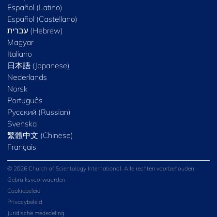
Español (Latino)
Español (Castellano)
Magyar
Italiano
日本語 (Japanese)
Nederlands
Norsk
Português
Русский (Russian)
Svenska
繁體中文 (Chinese)
Français
© 2026 Church of Scientology International. Alle rechten voorbehouden.
Gebruiksvoorwaarden
Cookiebeleid
Privacybeleid
Juridische mededeling