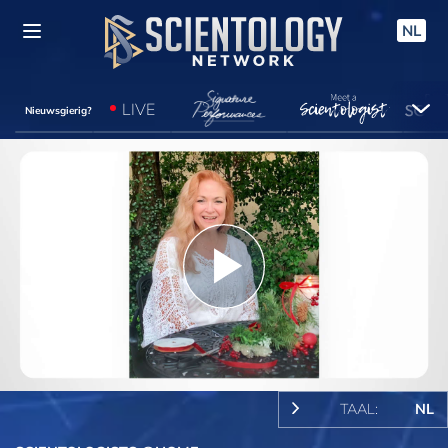
NL
LIVE
Nieuwsgierig?
Play
Video
TAAL:
NL