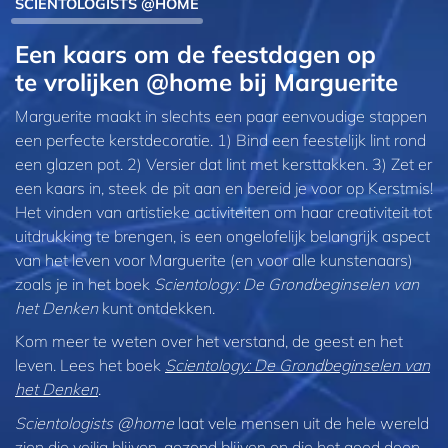
SCIENTOLOGISTS @HOME
Een kaars om de feestdagen op
te vrolijken @home bij Marguerite
Marguerite maakt in slechts een paar eenvoudige stappen
een perfecte kerstdecoratie. 1) Bind een feestelijk lint rond
een glazen pot. 2) Versier dat lint met kersttakken. 3) Zet er
een kaars in, steek de pit aan en bereid je voor op Kerstmis!
Het vinden van artistieke activiteiten om haar creativiteit tot
uitdrukking te brengen, is een ongelofelijk belangrijk aspect
van het leven voor Marguerite (en voor alle kunstenaars)
zoals je in het boek
Scientology: De Grondbeginselen van
het Denken
kunt ontdekken.
Kom meer te weten over het verstand, de geest en het
leven. Lees het boek
Scientology: De Grondbeginselen van
het Denken
.
Scientologists @home
laat vele mensen uit de hele wereld
zien die veilig blijven, gezond blijven en die het goed doen