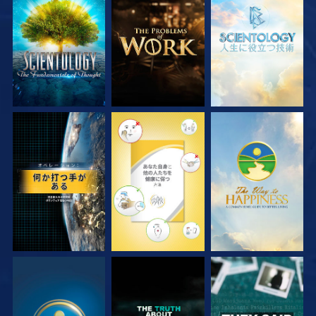
シリーズを探求
シリーズを探求
シリーズを探求
観る
観る
観る
観る
観る
観る