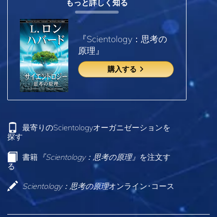
もっと詳しく知る
『Scientology：思考の
原理』
購入する
最寄りのScientologyオーガニゼーションを
探す
書籍
『Scientology：思考の原理』
を注文す
る
Scientology：思考の原理
オンライン･コース