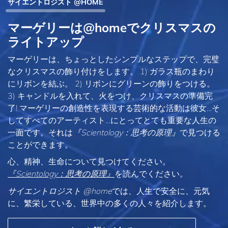
サイエントロジスト @HOME
マーゲリーは@homeでクリスマスの
ライトアップ
マーゲリーは、ちょっとしたシンプルなステップで、完璧
なクリスマスの飾り付けをします。 1) ガラス瓶のまわり
にリボンを結ぶ。 2) リボンにグリーンの飾りをつける。
3) キャンドルを入れて、火をつけ、クリスマスの準備完
了! マーゲリーの創造性を表現する芸術的な活動は彼女…そ
してすべてのアーティスト…にとってとても重要な人生の
一面です。それは
『Scientology：思考の原理』
で見つける
ことができます。
心、精神、生命について見つけてください。
『Scientology：思考の原理』
を読んでください。
サイエントロジスト @home
では、人生で安全に、元気
に、繁栄している、世界中の多くの人々を紹介します。