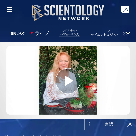
JA
ライブ
知りたい?
Play
Video
言語:
JA