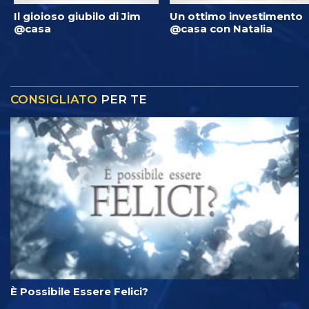
Il gioioso giubilo di Jim
Un ottimo investimento
@casa
@casa con Natalia
CONSIGLIATO
PER TE
È Possibile Essere Felici?