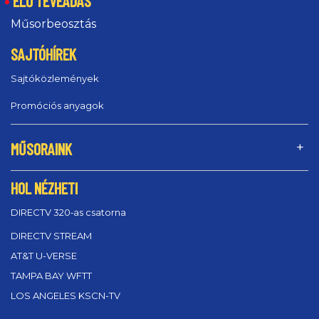
ÉLŐ TÉVÉADÁS
Műsorbeosztás
SAJTÓHÍREK
Sajtóközlemények
Promóciós anyagok
MŰSORAINK
HOL NÉZHETI
DIRECTV 320‑as csatorna
DIRECTV STREAM
AT&T U-VERSE
TAMPA BAY WFTT
LOS ANGELES KSCN-TV