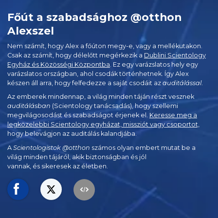
Főút a szabadsághoz @otthon
Alexszel
Nem számít, hogy Alex a főúton megy-e, vagy a mellékutakon.
Csak az számít, hogy délelőtt megérkezik a
Dublini Scientology
Egyház és Közösségi Központba
. Ez egy varázslatos hely egy
varázslatos országban, ahol csodák történhetnek. Így Alex
készen áll arra, hogy felfedezze a saját csodáit az
auditálással
.
Az emberek mindennap, a világ minden táján részt vesznek
auditálásban
(Scientology tanácsadás), hogy szellemi
megvilágosodást és szabadságot érjenek el.
Keresse meg a
legközelebbi Scientology egyházat, missziót vagy csoportot,
hogy belevágjon az auditálás kalandjába.
A
Scientologistok @otthon
számos olyan embert mutat be a
világ minden tájáról, akik biztonságban és jól
vannak, és sikeresek az életben.