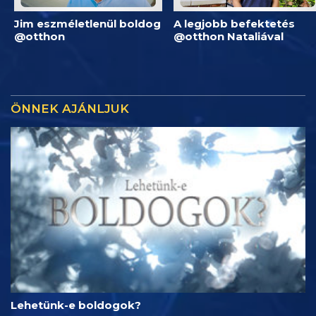
Jim eszméletlenül boldog
A legjobb befektetés
@otthon
@otthon Nataliával
ÖNNEK AJÁNLJUK
Lehetünk-e boldogok?