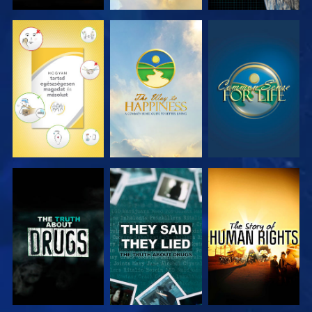
MŰSORNÉZÉS
MŰSORNÉZÉS
MŰSORNÉZÉS
MŰSORNÉZÉS
MŰSORNÉZÉS
MŰSORNÉZÉS