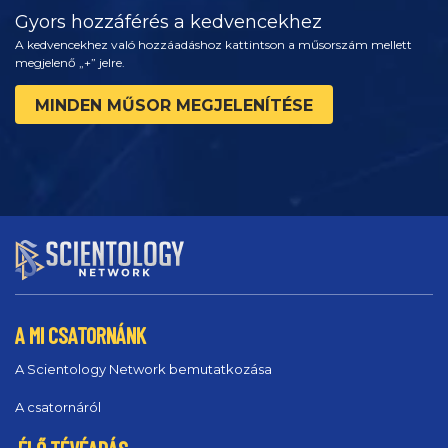
Gyors hozzáférés a kedvencekhez
A kedvencekhez való hozzáadáshoz kattintson a műsorszám mellett
megjelenő „+” jelre.
MINDEN MŰSOR MEGJELENÍTÉSE
A MI CSATORNÁNK
A Scientology Network bemutatkozása
A csatornáról