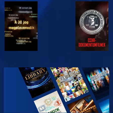
MŰSORNÉZÉS
MŰSORNÉZÉS
MŰSORNÉZÉS
MŰSORNÉZÉS
A SOROZAT
RÉSZEI