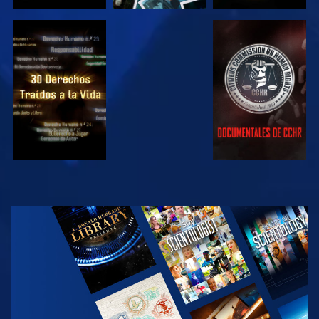
VE
VE
VE
VE
EXPLORA LAS
SERIES