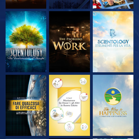
ESPLORA LE
ESPLORA LE
ESPLORA LE
SERIE
SERIE
SERIE
GUARDA
GUARDA
GUARDA