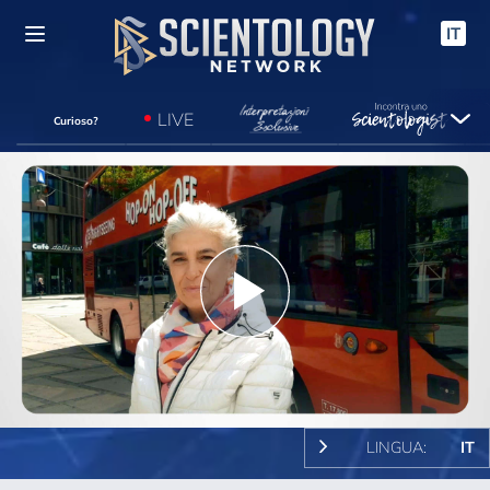
IT
LIVE
Curioso?
Play
Video
LINGUA:
IT