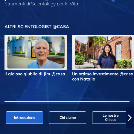
Strumenti di Scientology per la Vita
ALTRI SCIENTOLOGIST @CASA
Il gioioso giubilo di Jim @casa
Un ottimo investimento @casa
con Natalia
Le nostre
Introduzione
Chi siamo
Chiese