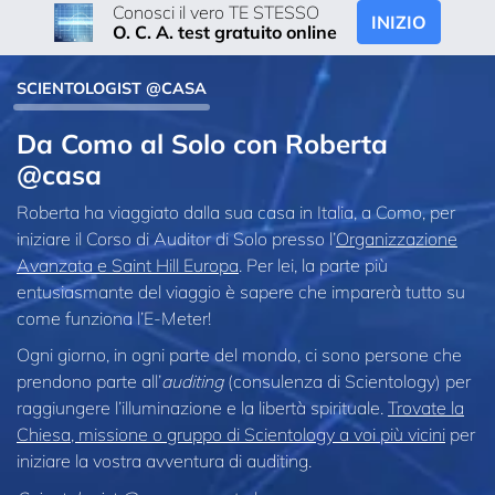
Conosci il vero TE STESSO
INIZIO
O. C. A. test gratuito online
SCIENTOLOGIST @CASA
Da Como al Solo con Roberta
@casa
Roberta ha viaggiato dalla sua casa in Italia, a Como, per
iniziare il Corso di Auditor di Solo presso l’
Organizzazione
Avanzata e Saint Hill Europa
. Per lei, la parte più
entusiasmante del viaggio è sapere che imparerà tutto su
come funziona l’E-Meter!
Ogni giorno, in ogni parte del mondo, ci sono persone che
prendono parte all’
auditing
(consulenza di Scientology) per
raggiungere l’illuminazione e la libertà spirituale.
Trovate la
Chiesa, missione o gruppo di Scientology a voi più vicini
per
iniziare la vostra avventura di auditing.