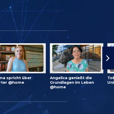
ma spricht über
Angelica genießt die
To
rter @home
Grundlagen im Leben
Un
@home