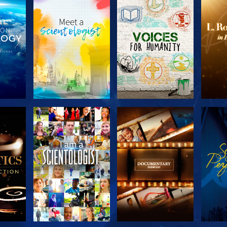
SERIE
SERIE
KEN
ENTDECKEN
ENTDECKEN
EN