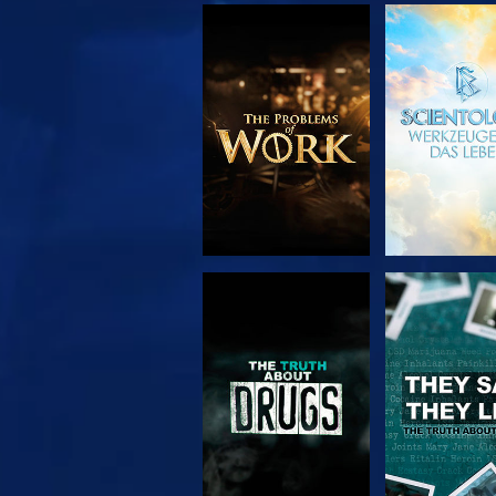
SERIE
ANSEH
ENTDECKEN
ANSEHEN
ANSEH