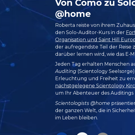
Von Como zu Solo
@home
Roberta reiste von ihrem Zuhause
den Solo-Auditor-Kurs in der
For
Organisation und Saint Hill Euro
der aufregendste Teil der Reise zu
darüber lernen wird, wie das E‑M
Jeden Tag erhalten Menschen a
Auditing
(Scientology Seelsorge),
Erleuchtung und Freiheit zu err
nächstgelegene Scientology Kirc
um Ihr Abenteuer des Auditings
Scientologists @home
präsentie
der ganzen Welt, die in Sicherhe
im Leben bleiben.