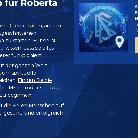
 für Roberta
S
S
N
Es
 in Como, Italien, an, um
‑
tgeschrittenen
pa
zu starten. Für sie ist
 wissen, dass sie alles
eter funktioniert!
uf der ganzen Welt
 um spirituelle
eichen.
Finden Sie die
he, Mission oder Gruppe
,
 zu beginnen.
rt die vielen Menschen auf
it, gesund und erfolgreich