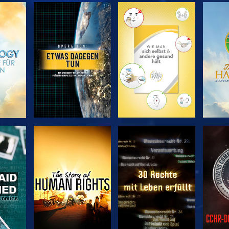
EN
SERIE
SERIE
ENTDECKEN
ENTDECKEN
EN
EN
ANSEHEN
ANSEHEN
A