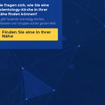
ie fragen sich, wie Sie eine
cientology-Kirche in Ihrer
ähe finden können?
 gibt Tausende Scientology-Kirchen,
Missionen und ‑Gruppen auf der ganzen Welt.
Finden Sie eine in Ihrer
Nähe