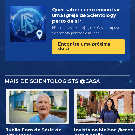
Quer saber como encontrar
uma Igreja de Scientology
perto de si?
Há milhares de Igrejas, missões e grupos de
Scientology por todo o mundo.
Encontre uma próxima
de si
MAIS DE SCIENTOLOGISTS @CASA
Júbilo Fora de Série de
Invista no Melhor @casa