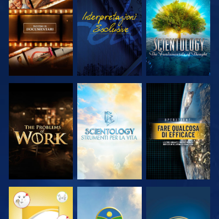
ESPLORA LE
GUARDA
ESPLORA LE
SERIE
SERIE
ESPLORA LE
ESPLORA LE
GUARDA
SERIE
SERIE
GUARDA
GUARDA
GUARDA