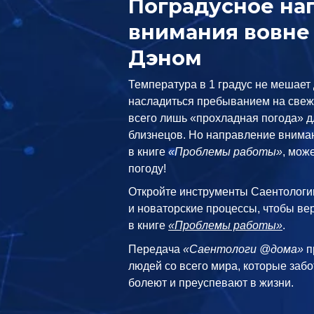
Поградусное на
внимания вовне
Дэном
Температура в 1 градус не мешает 
насладиться пребыванием на свеже
всего лишь «прохладная погода» д
близнецов. Но направление вниман
в книге
«Проблемы работы»
, мож
погоду!
Откройте инструменты Саентологи
и новаторские процессы, чтобы вер
в книге
«Проблемы работы»
.
Передача
«Саентологи @дома»
п
людей со всего мира, которые забо
болеют и преуспевают в жизни.