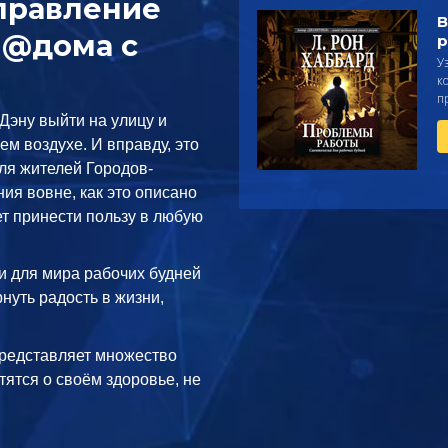
правление
В
 @дома с
р
У
к
п
Дэну выйти на улицу и
м воздухе. И вправду, это
ля жителей Городов-
ия вовне, как это описано
ет принести пользу в любую
и для мира рабочих будней
нуть радость в жизни,
редставляет множество
тятся о своём здоровье, не