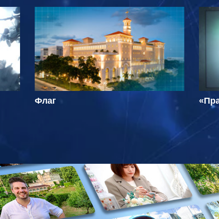
Флаг
«Пра