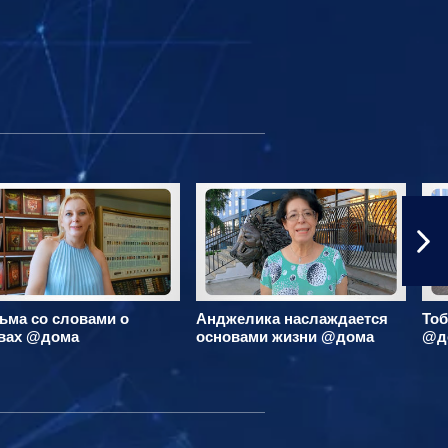
ьма со словами о
Анджелика наслаждается
Тоб
вах @дома
основами жизни @дома
@д