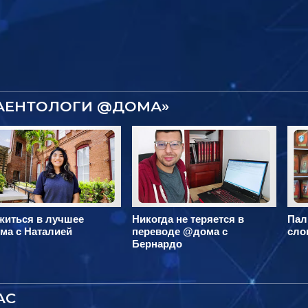
САЕНТОЛОГИ @ДОМА»
житься в лучшее
Никогда не теряется в
Пал
ма с Наталией
переводе @дома с
сло
Бернардо
АС