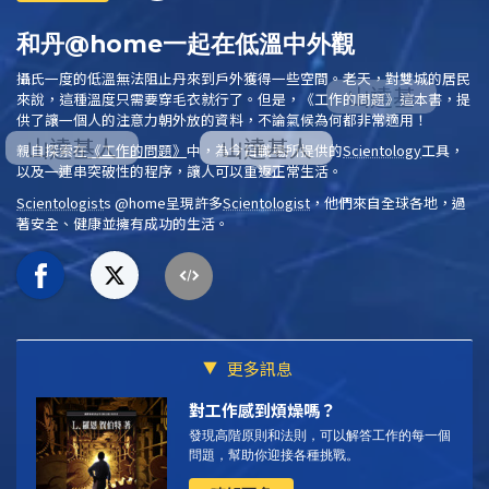
和丹@home一起在低溫中外觀
攝氏一度的低溫無法阻止丹來到戶外獲得一些空間。老天，對雙城的居民
來說，這種溫度只需要穿毛衣就行了。但是，
《工作的問題》
這本書，提
供了讓一個人的注意力朝外放的資料，不論氣候為何都非常適用！
親自探索在
《工作的問題》
中，為今日職場所提供的
Scientology
工具，
以及一連串突破性的程序，讓人可以重返正常生活。
Scientologist
s @home
呈現許多
Scientologist
，他們來自全球各地，過
著安全、健康並擁有成功的生活。
更多訊息
對工作感到煩燥嗎？
發現高階原則和法則，可以解答工作的每一個
問題，幫助你迎接各種挑戰。