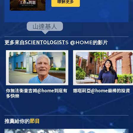
瞭解更多
SCIENTOLOGIST
更多來自
S @HOME的影片
你無法衡量吉姆@home到底有
娜塔莉亞@home最棒的投資
多快樂
節目
推薦給你的