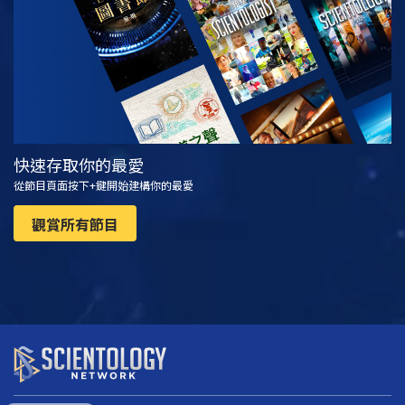
快速存取你的最愛
從節目頁面按下+鍵開始建構你的最愛
觀賞所有節目