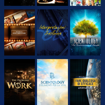
ESPLORA LE
GUARDA
ESPLORA LE
SERIE
SERIE
ESPLORA LE
ESPLORA LE
GUARDA
SERIE
SERIE