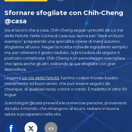
Sfornare sfogliate con Chih-Cheng
@casa
Sia al lavoro che a casa, Chih-Cheng segue i precetti de
La Via
della Felicità
. Nella cucina di casa sua, lavora per “dare un buon
esempio” preparando una specialità cinese di metà autunno:
sfogliatine all’uovo. Magari la ricetta richiede ingredienti semplici
ma, per ottenere il giusto risultato, la procedura da seguire è
piuttosto complicata. Chih-Cheng è un personaggio esemplare
che ispira anche gli altri, esibendo le sue sfogliate con gran
disinvoltura.
Leggete
La Via della Felicità
, il primo codice morale basato
interamente sul buon senso, che può essere seguito da
chiunque, di qualsiasi razza, colore o credo. È tradotto in oltre 110
lingue.
Scientologist @casa
presenta le numerose persone, provenienti
da tutto il mondo, che rimangono al sicuro, restano in buona
salute e prosperano nella vita.