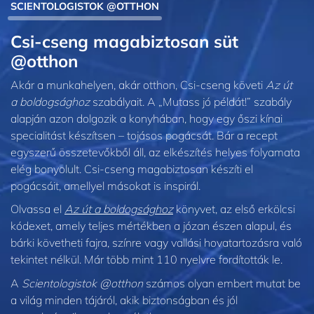
SCIENTOLOGISTOK @OTTHON
Csi-cseng magabiztosan süt
@otthon
Akár a munkahelyen, akár otthon, Csi‑cseng követi
Az út
a boldogsághoz
szabályait. A „Mutass jó példát!” szabály
alapján azon dolgozik a konyhában, hogy egy őszi kínai
specialitást készítsen – tojásos pogácsát. Bár a recept
egyszerű összetevőkből áll, az elkészítés helyes folyamata
elég bonyolult. Csi‑cseng magabiztosan készíti el
pogácsáit, amellyel másokat is inspirál.
Olvassa el
Az út a boldogsághoz
könyvet, az első erkölcsi
kódexet, amely teljes mértékben a józan észen alapul, és
bárki követheti fajra, színre vagy vallási hovatartozásra való
tekintet nélkül. Már több mint 110 nyelvre fordították le.
A
Scientologistok @otthon
számos olyan embert mutat be
a világ minden tájáról, akik biztonságban és jól