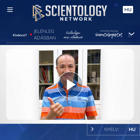
HU
JELENLEG
Kíváncsi?
ADÁSBAN
Play
Video
NYELV:
HU