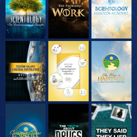
RÉSZEI
RÉSZEI
RÉSZEI
MŰSORNÉZÉS
MŰSORNÉZÉS
MŰSORNÉZÉS
MŰSORNÉZÉS
MŰSORNÉZÉS
MŰSORNÉZÉS