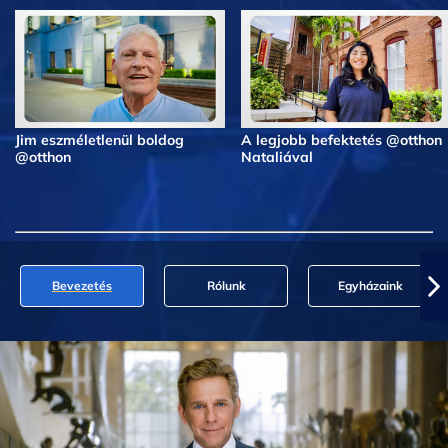
Jim eszméletlenül boldog
A legjobb befektetés @otthon
@otthon
Nataliával
Bevezetés
Rólunk
Egyházaink