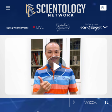
EL
LIVE
Έχεις περιέργεια;
Play
Video
ΓΛΩΣΣΑ:
EL