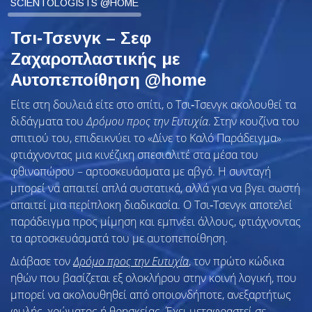
SCIENTOLOGISTS @HOME
Τσι‑Τσενγκ – Σεφ
Ζαχαροπλαστικής με
Αυτοπεποίθηση @home
Είτε στη δουλειά είτε στο σπίτι, ο Τσι‑Τσενγκ ακολουθεί τα
διδάγματα του
Δρόμου προς την Ευτυχία
. Στην κουζίνα του
σπιτιού του, επιδεικνύει το «Δίνε το Καλό Παράδειγμα»
φτιάχνοντας μια κινέζικη σπεσιαλιτέ στα μέσα του
φθινοπώρου – αρτοσκευάσματα με αβγό. Η συνταγή
μπορεί να απαιτεί απλά συστατικά, αλλά για να βγει σωστή
απαιτεί μια περίπλοκη διαδικασία. Ο Τσι‑Τσενγκ αποτελεί
παράδειγμα προς μίμηση και εμπνέει άλλους, φτιάχνοντας
τα αρτοσκευάσματά του με αυτοπεποίθηση.
Διάβασε τον
Δρόμο προς την Ευτυχία
, τον πρώτο κώδικα
ηθών που βασίζεται εξ ολοκλήρου στην κοινή λογική, που
μπορεί να ακολουθηθεί από οποιονδήποτε, ανεξαρτήτως
φυλής, χρώματος ή θρησκείας. Έχει μεταφραστεί σε