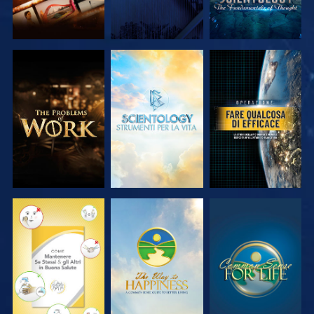
ESPLORA LE
ESPLORA LE
GUARDA
SERIE
SERIE
GUARDA
GUARDA
GUARDA