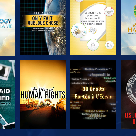
ER
DÉCOUVRIR LES
DÉCOUVRIR LES
DÉC
SÉRIES
SÉRIES
ER
REGARDER
REGARDER
R