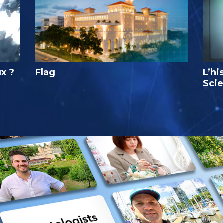
ux ?
Flag
L’hi
Sci