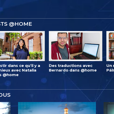
ISTS @HOME
stir dans ce qu’il y a
Des traductions avec
Un 
ieux avec Natalia
Bernardo dans @home
Pá
s @home
OUS