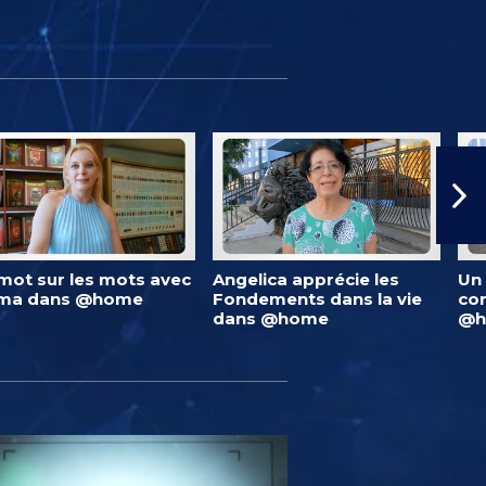
mot sur les mots avec
Angelica apprécie les
Un 
lma dans @home
Fondements dans la vie
co
dans @home
@h