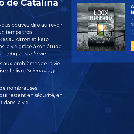
o de Catalina
A
l
La
qu
vous pouvez dire au revoir
fo
ux temps trois
s’
s au citron et keto.
ns la vie grâce à son étude
e optique sur la vie
.
s aux problèmes de la vie
sez le livre
Scientology :
 de nombreuses
ui restent en sécurité, en
 dans la vie.