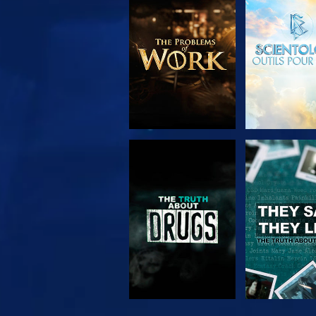
DÉCOUVRIR LES
REGARD
SÉRIES
REGARDER
REGARD