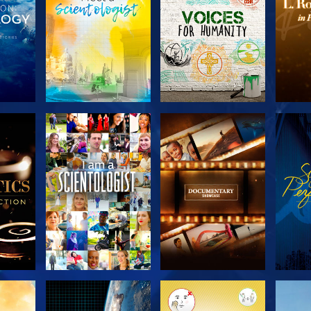
 LES
DÉCOUVRIR LES
DÉCOUVRIR LES
DÉC
S
SÉRIES
SÉRIES