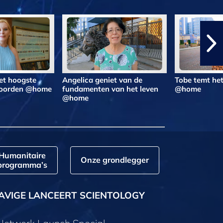
et hoogste
Angelica geniet van de
Tobe temt he
woorden @home
fundamenten van het leven
@home
@home
Humanitaire
Onze grondlegger
programma’s
AVIGE LANCEERT SCIENTOLOGY