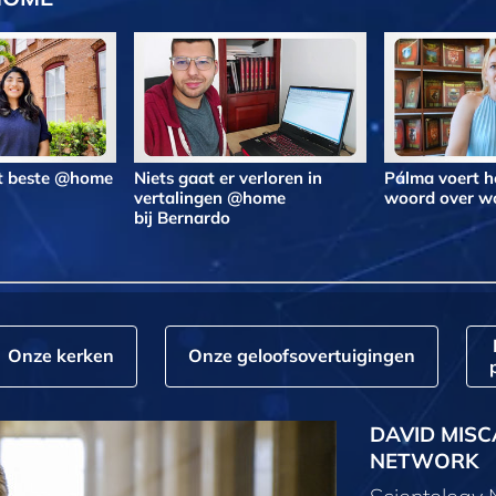
et beste @home
Niets gaat er verloren in
Pálma voert h
vertalingen @home
woord over 
bij Bernardo
Onze kerken
Onze geloofs­overtuigingen
DAVID MISC
NETWORK