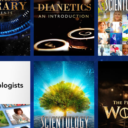
E SERIE
KIJK
VERKEN D