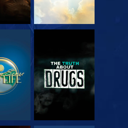
JK
KIJK