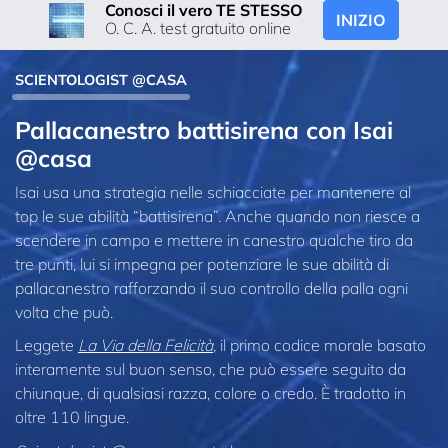
Conosci il vero TE STESSO
INIZIO
O. C. A. test gratuito online
SCIENTOLOGIST @CASA
Pallacanestro battisirena con Isai
@casa
Isai usa una strategia nelle schiacciate per mantenere al
top le sue abilità “battisirena”. Anche quando non riesce a
scendere in campo e mettere in canestro qualche tiro da
tre punti, lui si impegna per potenziare le sue abilità di
pallacanestro rafforzando il suo controllo della palla ogni
volta che può.
Leggete
La Via della Felicità
, il primo codice morale basato
interamente sul buon senso, che può essere seguito da
chiunque, di qualsiasi razza, colore o credo. È tradotto in
oltre 110 lingue.