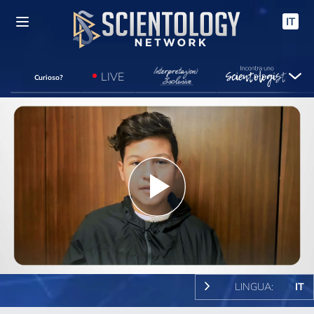
IT
LIVE
Curioso?
Play
Video
LINGUA:
IT