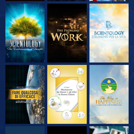
ESPLORA LE
ESPLORA LE
ESPLORA LE
SERIE
SERIE
SERIE
GUARDA
GUARDA
GUARDA