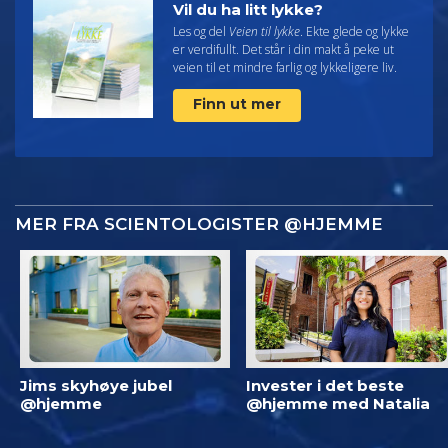
Vil du ha litt lykke?
Les og del
Veien til lykke
. Ekte glede og lykke
er verdifullt. Det står i din makt å peke ut
veien til et mindre farlig og lykkeligere liv.
Finn ut mer
MER FRA SCIENTOLOGISTER @HJEMME
Jims skyhøye jubel
Invester i det beste
@hjemme
@hjemme med Natalia