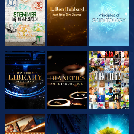
UTFORSK
UTFORSK
UTFORSK
SERIEN
SERIEN
SERIEN
UTFORSK
UTFORSK
SE
SERIEN
SERIEN
UTFORSK
SE
UTFORSK