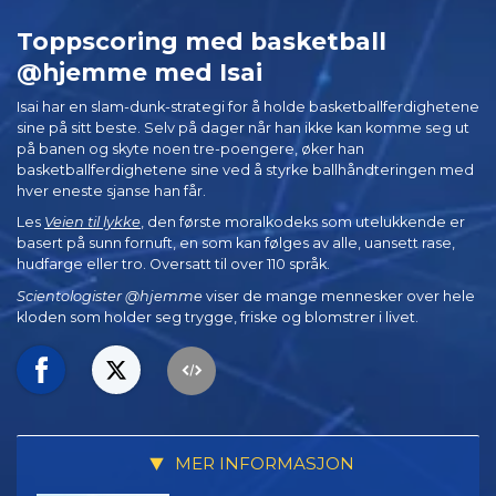
Toppscoring med basketball
@hjemme med Isai
Isai har en slam-dunk-strategi for å holde basketballferdighetene
sine på sitt beste. Selv på dager når han ikke kan komme seg ut
på banen og skyte noen tre-poengere, øker han
basketballferdighetene sine ved å styrke ballhåndteringen med
hver eneste sjanse han får.
Les
Veien til lykke
, den første moralkodeks som utelukkende er
basert på sunn fornuft, en som kan følges av alle, uansett rase,
hudfarge eller tro. Oversatt til over 110 språk.
Scientologister @hjemme
viser de mange mennesker over hele
kloden som holder seg trygge, friske og blomstrer i livet.
MER INFORMASJON