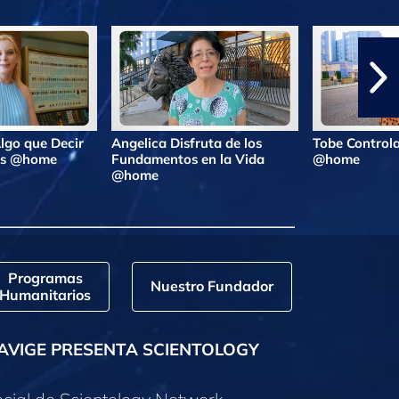
lgo que Decir
Angelica Disfruta de los
Tobe Controla
ras @home
Fundamentos en la Vida
@home
@home
Programas
Nuestro Fundador
Humanitarios
AVIGE PRESENTA SCIENTOLOGY