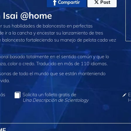
Compartir
Post
n Isai @home
er sus habilidades de baloncesto en perfectas
de ir a la cancha y encestar su lanzamiento de tres
baloncesto fortaleciendo su manejo de pelota cada vez
 moral basado totalmente en el sentido común y que lo
aza, color o credo. Traducido en más de 110 idiomas.
sonas de todo el mundo que se están manteniendo
vida.
más
Solicita un folleto gratis de
E
Una Descripción de Scientology
H
ME