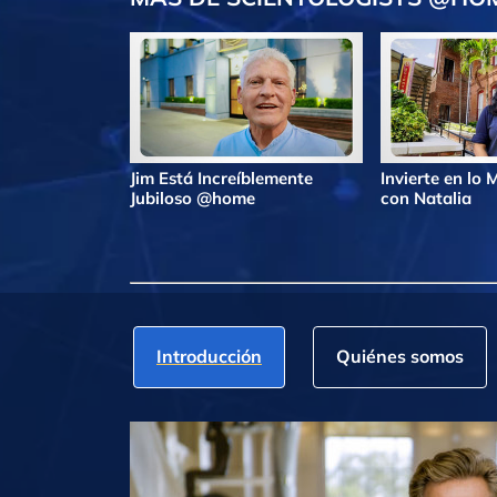
Jim Está Increíblemente
Invierte en lo
Jubiloso @home
con Natalia
Introducción
Quiénes somos