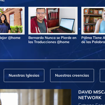
 Mejor @home
Bernardo Nunca se Pierde en
Pálma Tiene A
las Traducciones @home
de las Palab
Nuestras Iglesias
Nuestras creencias
DAVID MISC
NETWORK