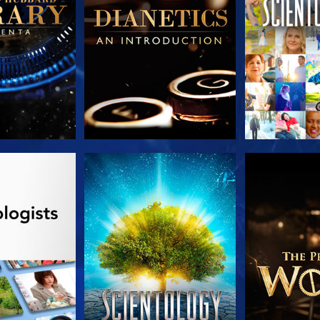
AS SERIES
VE
EXPLORA L