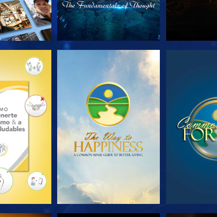
AS SERIES
VE
V