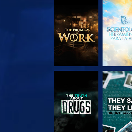
EXPLORA LAS
VE
SERIES
VE
VE