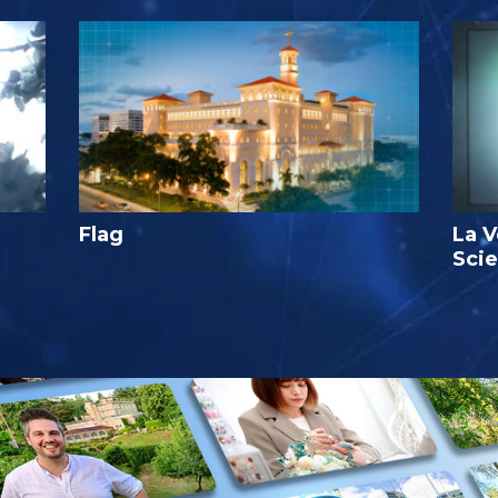
Flag
La V
Sci