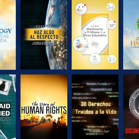
EXPLORA LAS
EXPLORA LAS
EX
SERIES
SERIES
VE
VE