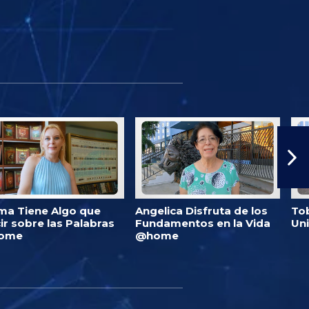
ma Tiene Algo que
Angelica Disfruta de los
Tob
ir sobre las Palabras
Fundamentos en la Vida
Un
ome
@home