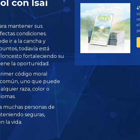
l con Isai
¿
L
ve
e
 para mantener sus
pe
fectas condiciones.
de ir a la cancha y
puntos, todavía está
oncesto fortaleciendo su
iene la oportunidad.
 primer código moral
o común, uno que puede
alquier raza, color o
diomas.
a muchas personas de
teniendo seguras,
 la vida.