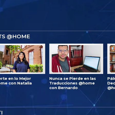
STS @HOME
erte en lo Mejor
Nunca se Pierde en las
Pál
me con Natalia
Traducciones @home
Dec
con Bernardo
@h
I