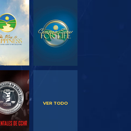
PLORA LAS
VE
SERIES
VE
VE
VER TODO