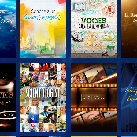
LAS
EXPLORA LAS
EXPLORA LAS
EX
S
SERIES
SERIES