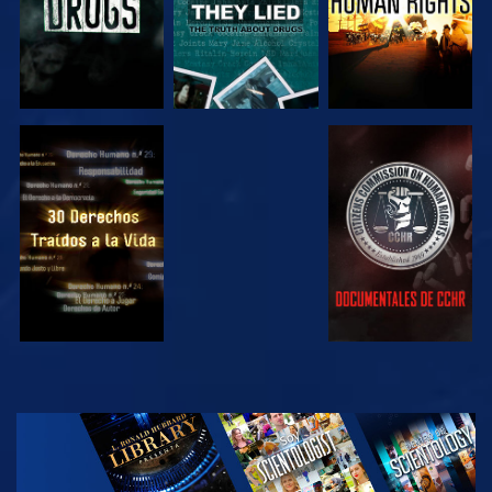
VE
VE
VE
VE
EXPLORA LAS
SERIES