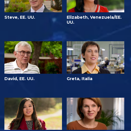
Steve, EE. UU.
Elizabeth, Venezuela/EE.
UU.
David, EE. UU.
Greta, Italia