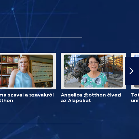
ma szavai a szavakról
Angelica @otthon élvezi
Tob
tthon
az Alapokat
un