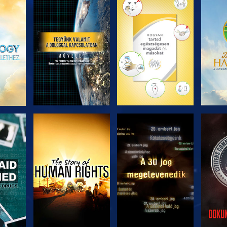
ZÉS
A SOROZAT
A SOROZAT
A 
RÉSZEI
RÉSZEI
ZÉS
MŰSORNÉZÉS
MŰSORNÉZÉS
MŰ