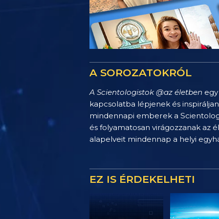
A SOROZATOKRÓL
A Scientologistok @az életben
egy 
kapcsolatba lépjenek és inspirálja
mindennapi emberek a Scientology 
és folyamatosan virágozzanak az é
alapelveit mindennap a helyi egy
EZ IS ÉRDEKELHETI