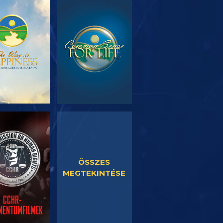
SOROZAT
MŰSORNÉZÉS
RÉSZEI
SORNÉZÉS
MŰSORNÉZÉS
ÖSSZES
MEGTEKINTÉSE