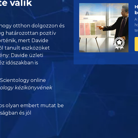
é válik
H
b
A 
h
t, hogy otthon dolgozzon és
t
ég határozottan pozitív
történik, mert Davide
l tanult eszközöket
ény: Davide üzleti
 időszakban is
 Scientology online
tology kézikönyvének
s olyan embert mutat be
nságban és jól