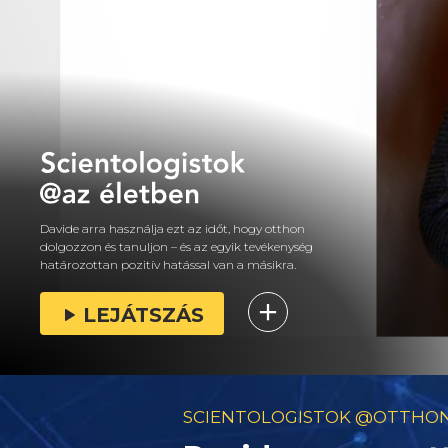
Davide arra használja ezt az időt, hogy otthon
dolgozzon és tanuljon – és az egyik tevékenység
határozottan pozitív hatással van a másikra.
LEJÁTSZÁS
SCIENTOLOGISTOK @OTTHO