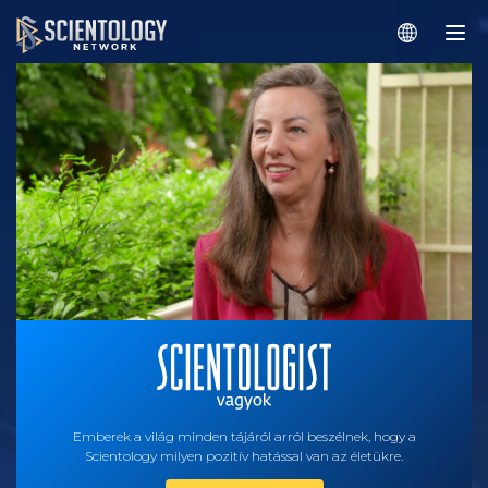
Emberek a világ minden tájáról arról beszélnek, hogy a
Scientology milyen pozitív hatással van az életükre.