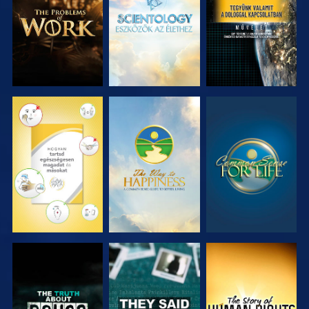
RÉSZEI
RÉSZEI
MŰSORNÉZÉS
MŰSORNÉZÉS
MŰSORNÉZÉS
MŰSORNÉZÉS
MŰSORNÉZÉS
MŰSORNÉZÉS