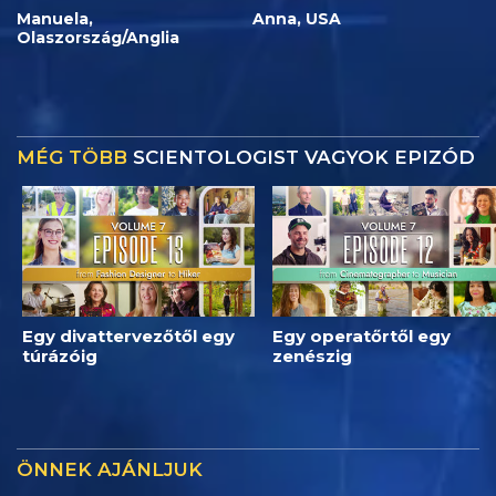
Manuela,
Anna, USA
Olaszország/Anglia
MÉG TÖBB
SCIENTOLOGIST VAGYOK EPIZÓD
Egy divattervezőtől egy
Egy operatőrtől egy
túrázóig
zenészig
ÖNNEK AJÁNLJUK