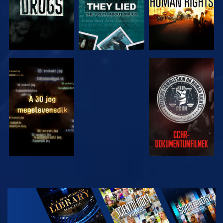
MŰSORNÉZÉS
MŰSORNÉZÉS
MŰSORNÉZÉS
MŰSORNÉZÉS
A SOROZAT
RÉSZEI