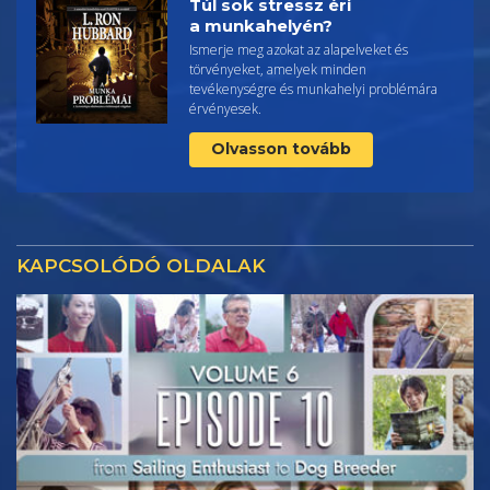
Túl sok stressz éri
a munkahelyén?
Ismerje meg azokat az alapelveket és
törvényeket, amelyek minden
tevékenységre és munkahelyi problémára
érvényesek.
Olvasson tovább
KAPCSOLÓDÓ OLDALAK