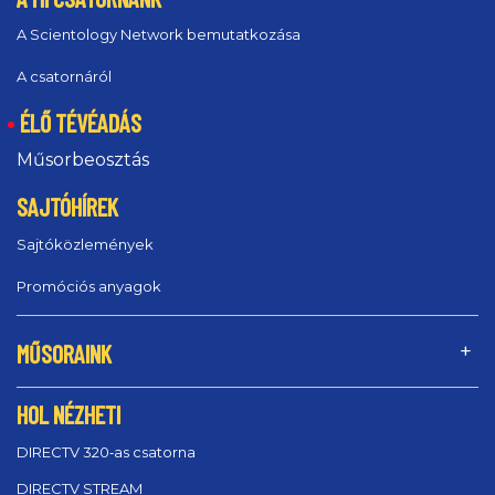
A Scientology Network bemutatkozása
A csatornáról
ÉLŐ TÉVÉADÁS
Műsorbeosztás
SAJTÓHÍREK
Sajtóközlemények
Promóciós anyagok
MŰSORAINK
HOL NÉZHETI
DIRECTV 320‑as csatorna
DIRECTV STREAM