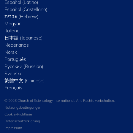
Español (Latino)
Español (Castellano)
Magyar
Italiano
日本語 (Japanese)
Nederlands
Norsk
Português
Русский (Russian)
Svenska
繁體中文 (Chinese)
Français
© 2026 Church of Scientology International. Alle Rechte vorbehalten.
Nutzungsbedingungen
Cookie-Richtlinie
Datenschutzerklärung
Impressum