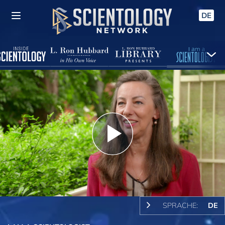
DE
Play
Video
SPRACHE:
DE