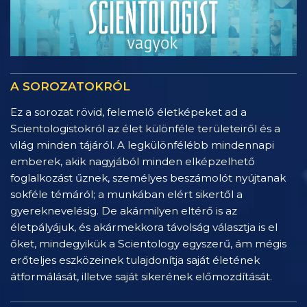
A SOROZATOKRÓL
Ez a sorozat rövid, felemelő életképeket ad a
Scientologistokról az élet különféle területeiről és a
világ minden tájáról. A legkülönfélébb mindennapi
emberek, akik nagyjából minden elképzelhető
foglalkozást űznek, személyes beszámolót nyújtanak
sokféle témáról; a munkában elért sikertől a
gyereknevelésig. De akármilyen eltérő is az
életpályájuk, és akármekkora távolság választja is el
őket, mindegyikük a Scientology egyszerű, ám mégis
erőteljes eszközeinek tulajdonítja saját életének
átformálását, illetve saját sikerének előmozdítását.