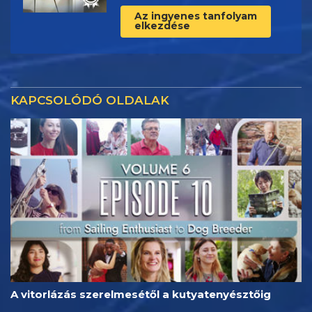
Az ingyenes tanfolyam
elkezdése
KAPCSOLÓDÓ OLDALAK
A vitorlázás szerelmesétől a kutyatenyésztőig