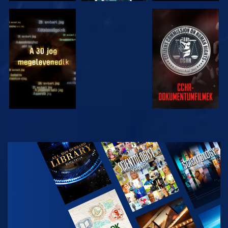
MŰSORNÉZÉS
MŰSORNÉZÉS
MŰSORNÉZÉS
MŰSORNÉZÉS
A SOROZAT
RÉSZEI