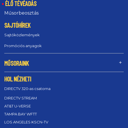
ÉLŐ TÉVÉADÁS
Műsorbeosztás
SAJTÓHÍREK
Sajtóközlemények
Promóciós anyagok
MŰSORAINK
HOL NÉZHETI
DIRECTV 320‑as csatorna
DIRECTV STREAM
AT&T U-VERSE
TAMPA BAY WFTT
LOS ANGELES KSCN-TV