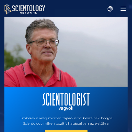
Emberek a világ minden tájáról arról beszélnek, hogy a
Scientology milyen pozitív hatással van az életükre.