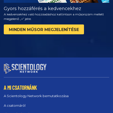
Gyors hozzáférés a kedvencekhez
A kedvencekhez való hozzáadáshoz kattintson a műsorszám mellett
megjelenő „+” jelre.
MINDEN MŰSOR MEGJELENÍTÉSE
A MI CSATORNÁNK
A Scientology Network bemutatkozása
A csatornáról