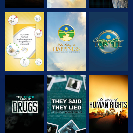
MŰSORNÉZÉS
MŰSORNÉZÉS
MŰSORNÉZÉS
MŰSORNÉZÉS
MŰSORNÉZÉS
MŰSORNÉZÉS