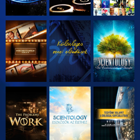
A SOROZAT
MŰSORNÉZÉS
A SOROZAT
RÉSZEI
RÉSZEI
A SOROZAT
A SOROZAT
MŰSORNÉZÉS
RÉSZEI
RÉSZEI