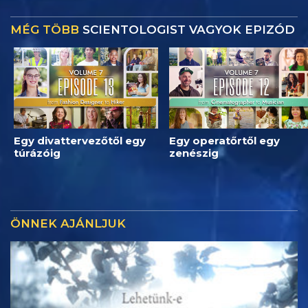
MÉG TÖBB
SCIENTOLOGIST VAGYOK EPIZÓD
Egy divattervezőtől egy
Egy operatőrtől egy
túrázóig
zenészig
ÖNNEK AJÁNLJUK