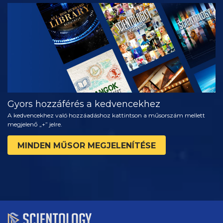
MŰSORNÉZÉS
A SOROZAT
RÉSZEI
Gyors hozzáférés a kedvencekhez
A kedvencekhez való hozzáadáshoz kattintson a műsorszám mellett
megjelenő „+” jelre.
MINDEN MŰSOR MEGJELENÍTÉSE