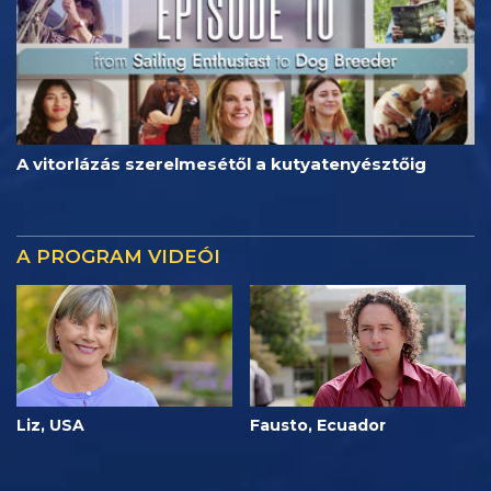
A vitorlázás szerelmesétől a kutyatenyésztőig
A PROGRAM VIDEÓI
Liz, USA
Fausto, Ecuador