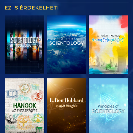
EZ IS ÉRDEKELHETI
A SOROZAT
A SOROZAT
A SOROZAT
RÉSZEI
RÉSZEI
RÉSZEI