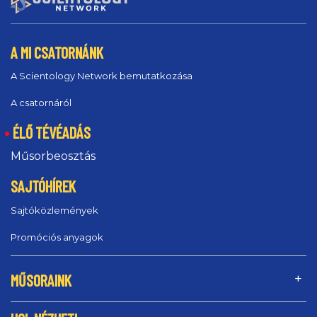
A MI CSATORNÁNK
A Scientology Network bemutatkozása
A csatornáról
ÉLŐ TÉVÉADÁS
Műsorbeosztás
SAJTÓHÍREK
Sajtóközlemények
Promóciós anyagok
MŰSORAINK