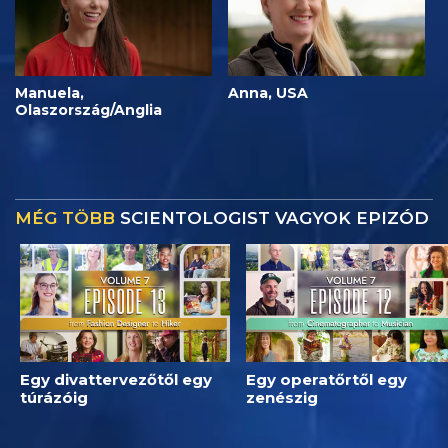
Manuela,
Anna, USA
Olaszország/Anglia
MÉG TÖBB
SCIENTOLOGIST VAGYOK EPIZÓD
Egy divattervezőtől egy
Egy operatőrtől egy
túrázóig
zenészig