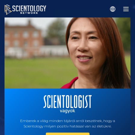
Emberek a világ minden tájáról arról beszélnek, hogy a
Scientology milyen pozitív hatással van az életükre.