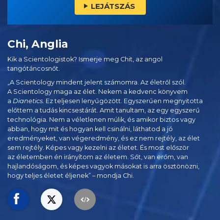
LEJÁTSZÁS
Chi, Anglia
Kik a Scientologistok? Ismerje meg Chit, az angol
tangótáncosnőt.
„A Scientology mindent jelent számomra. Az életről szól.
A Scientology maga az élet. Nekem a kedvenc könyvem
a
Dianetics.
Ez teljesen lenyűgözött. Egyszerűen megnyitotta
előttem a tudás kincsestárát. Amit tanultam, az egy egyszerű
technológia. Nem a véletlenen múlik, és amikor biztos vagy
abban, hogy mit és hogyan kell csinálni, láthatod a jó
eredményeket, van végeredmény, és ez nem rejtély, az élet
sem rejtély. Képes vagy kezelni az életet. És most először
az életemben én irányítom az életem. Sőt, van erőm, van
hajlandóságom, és képes vagyok másokat is arra ösztönözni,
hogy teljes életet éljenek” – mondja Chi.