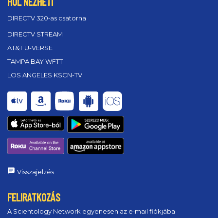
HOL NÉZHETI
DIRECTV 320‑as csatorna
DIRECTV STREAM
AT&T U-VERSE
TAMPA BAY WFTT
LOS ANGELES KSCN-TV
Visszajelzés
FELIRATKOZÁS
A Scientology Network egyenesen az e‑mail fiókjába