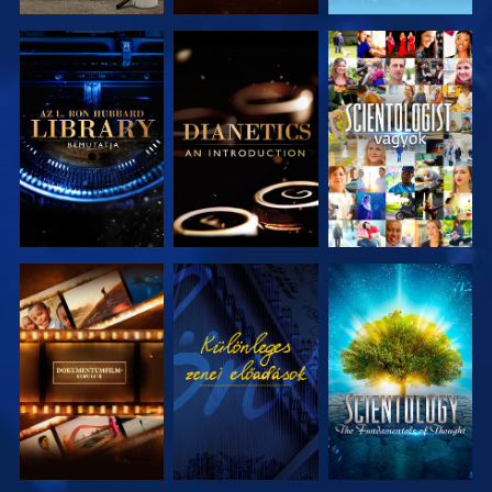
A SOROZAT
A SOROZAT
MŰSORNÉZÉS
RÉSZEI
RÉSZEI
A SOROZAT
MŰSORNÉZÉS
A SOROZAT
RÉSZEI
RÉSZEI