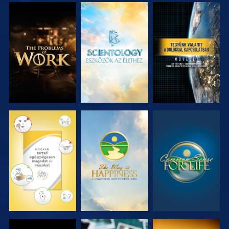
A SOROZAT
A SOROZAT
MŰSORNÉZÉS
RÉSZEI
RÉSZEI
MŰSORNÉZÉS
MŰSORNÉZÉS
MŰSORNÉZÉS