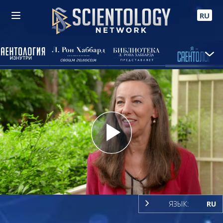
RU
Play
Video
ЯЗЫК:
RU