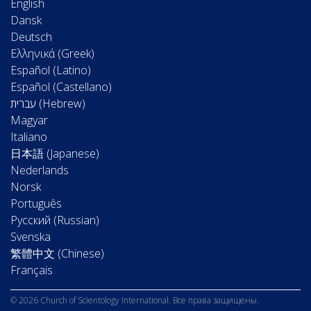
English
Dansk
Deutsch
Ελληνικά (Greek)
Español (Latino)
Español (Castellano)
Magyar
Italiano
日本語 (Japanese)
Nederlands
Norsk
Português
Русский (Russian)
Svenska
繁體中文 (Chinese)
Français
© 2026 Church of Scientology International. Все права защищены.