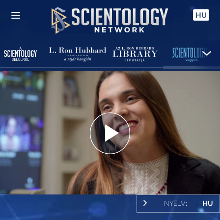
HU
Play
Video
NYELV:
HU