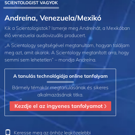
SCIENTOLOGIST VAGYOK
Andreína, Venezuela/Mexikó
Kik a Scientologistok? Ismerje meg Andreínát, a Mexikóban
élő venezuelai audiovizuális producert.
„A Scientology segítségével megtanultam, hogyan találjam
meg azt, amit akarok. A Scientology megtanított arra, hogy
semmi sem lehetetlen” – mondja Andreína.
A tanulás technológiája online tanfolyam
Bármely témakör megtanulásának és sikeres
alkalmazásának titka.
Kezdje el az ingyenes tanfolyamot
Keresse meg az önhöz legközelebbi