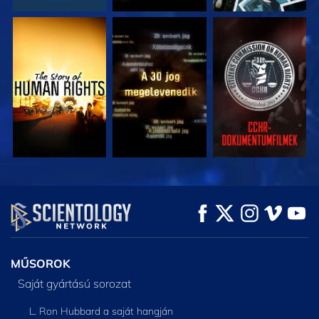
MŰSORNÉZÉS
MŰSORNÉZÉS
MŰSORNÉZÉS
MŰSORNÉZÉS
MŰSORNÉZÉS
A SOROZAT
RÉSZEI
MŰSOROK
Saját gyártású sorozat
L. Ron Hubbard a saját hangján