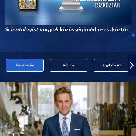
Scientologist vagyok
közösségimédia-eszköztár
Bevezetés
Rólunk
Egyházaink