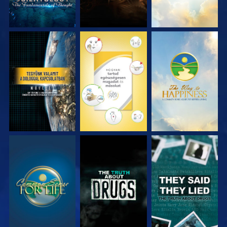
MŰSORNÉZÉS
MŰSORNÉZÉS
MŰSORNÉZÉS
MŰSORNÉZÉS
MŰSORNÉZÉS
MŰSORNÉZÉS