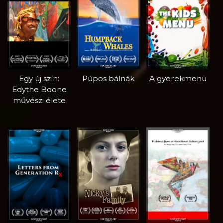
Egy új szín:
Púpos bálnák
A gyerekmenü
Edythe Boone
művészi élete