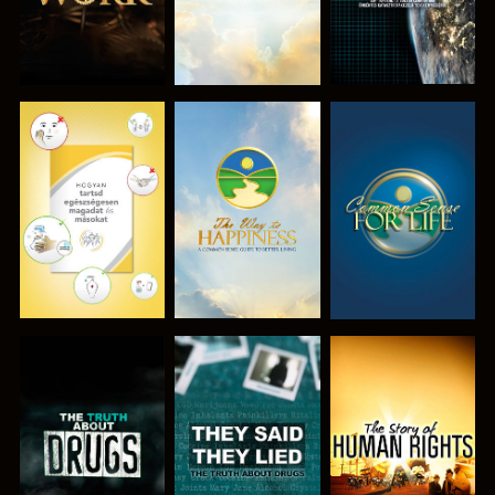
MŰSORNÉZÉS
MŰSORNÉZÉS
MŰSORNÉZÉS
MŰSORNÉZÉS
MŰSORNÉZÉS
MŰSORNÉZÉS