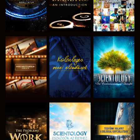
A SOROZAT
MŰSORNÉZÉS
A SOROZAT
RÉSZEI
RÉSZEI
A SOROZAT
A SOROZAT
MŰSORNÉZÉS
RÉSZEI
RÉSZEI