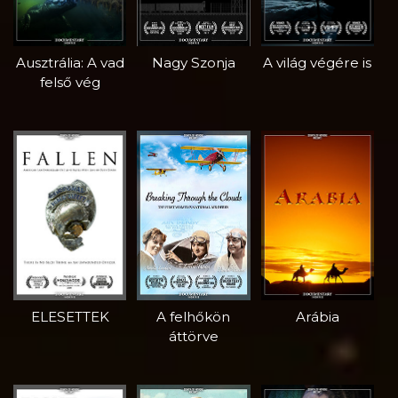
Ausztrália: A vad
Nagy Szonja
A világ végére is
felső vég
ELESETTEK
A felhőkön
Arábia
áttörve