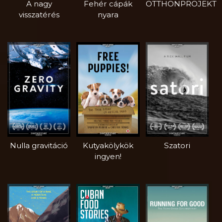
A nagy
Fehér cápák
OTTHONPROJEKT
visszatérés
nyara
Nulla gravitáció
Kutyakölykök
Szatori
ingyen!