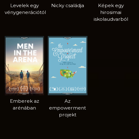
Levelek egy
Nicky családja
Képek egy
vénygenerációtól
hirosimai
iskolaudvarból
Emberek az
Az
arénában
empowerment
projekt