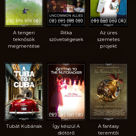
A tengeri
Ritka
Az üres
teknősök
szövetségesek
szemetes
megmentése
projekt
Tubát Kubának
Így készül A
A fantasy
diótörő
teremtői