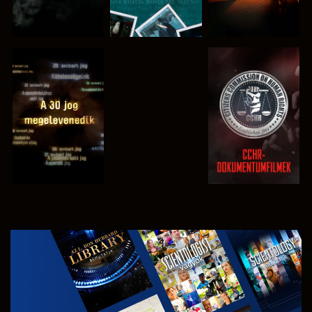
MŰSORNÉZÉS
MŰSORNÉZÉS
MŰSORNÉZÉS
MŰSORNÉZÉS
A SOROZAT
RÉSZEI