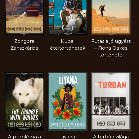
Zongora
Kubai
Futás a jó ügyért
Zanszkárba
ételtörténetek
– Fiona Oakes
története
A probléma a
Liyana
A turbán világa