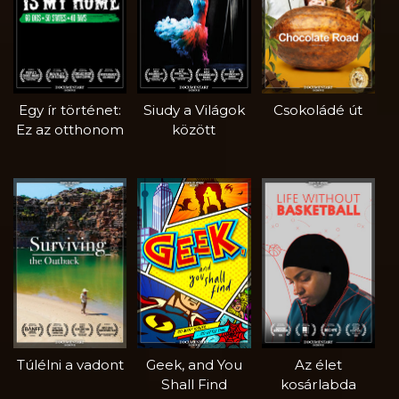
Egy ír történet:
Siudy a Világok
Csokoládé út
Ez az otthonom
között
Túlélni a vadont
Geek, and You
Az élet
Shall Find
kosárlabda