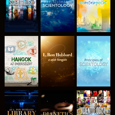
A SOROZAT
A SOROZAT
A SOROZAT
RÉSZEI
RÉSZEI
RÉSZEI
A SOROZAT
A SOROZAT
MŰSORNÉZÉS
RÉSZEI
RÉSZEI