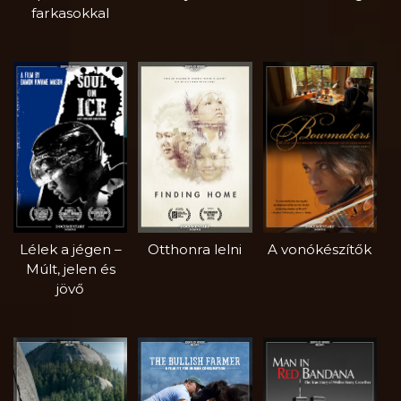
farkasokkal
Lélek a jégen –
Otthonra lelni
A vonókészítők
Múlt, jelen és
jövő