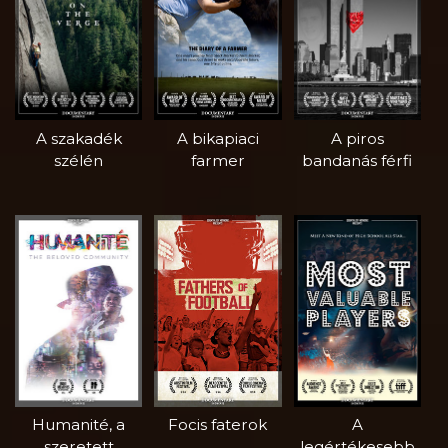
A szakadék
A bikapiaci
A piros
szélén
farmer
bandanás férfi
Humanité, a
Focis faterok
A
szeretett
legértékesebb