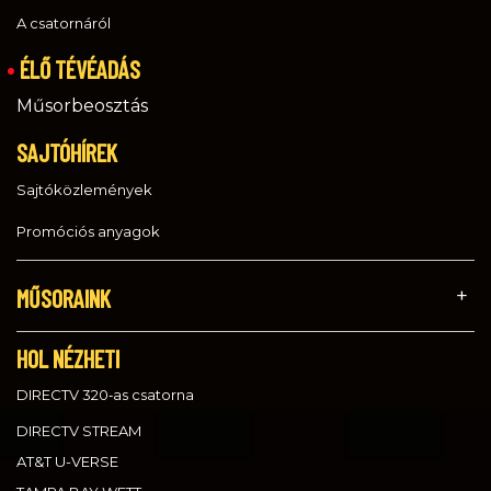
A csatornáról
ÉLŐ TÉVÉADÁS
Műsorbeosztás
SAJTÓHÍREK
Sajtóközlemények
Promóciós anyagok
MŰSORAINK
HOL NÉZHETI
DIRECTV 320‑as csatorna
DIRECTV STREAM
AT&T U-VERSE