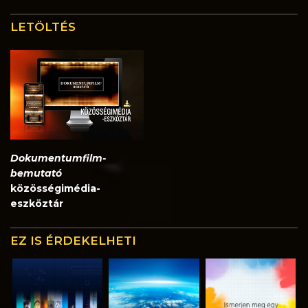
LETÖLTÉS
Dokumentumfilm-
bemutató
közösségimédia-
eszköztár
EZ IS ÉRDEKELHETI