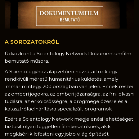
A SOROZATOKRÓL
Üdvözli önt a Scientology Network Dokumentumfilm-
bemutató műsora.
A Scientologyhoz alapvetően hozzátartozik egy
rendkívüli méretű humanitárius küldetés, amely
immár mintegy 200 országban van jelen. Ennek részei
az emberi jogokra, az emberi józanságra, az írni-olvasni
tudásra, az erkölcsösségre, a drogmegelőzésre és a
katasztrófaelhárításra specializált programok.
Ezért a Scientology Network megjelenési lehetőséget
biztosít olyan független filmkészítőknek, akik
megkísérlik lefesteni egy jobb világ építését.