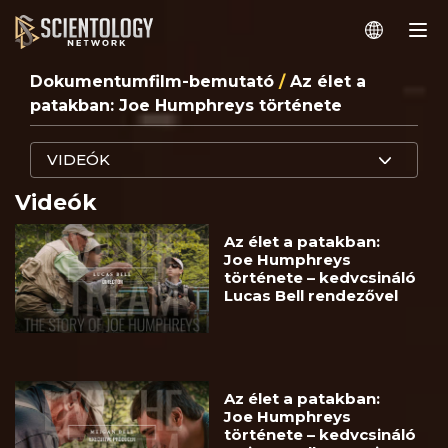
Dokumentumfilm-bemutató
/
Az élet a
patakban: Joe Humphreys története
VIDEÓK
Videók
Az élet a patakban:
Joe Humphreys
története – kedvcsináló
Lucas Bell rendezővel
Az élet a patakban:
Joe Humphreys
története – kedvcsináló