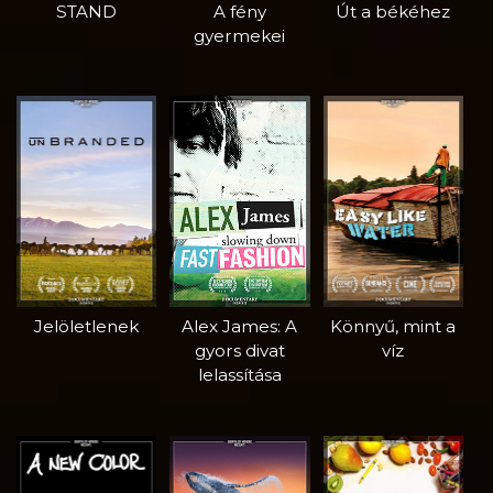
STAND
A fény
Út a békéhez
gyermekei
Jelöletlenek
Alex James: A
Könnyű, mint a
gyors divat
víz
lelassítása