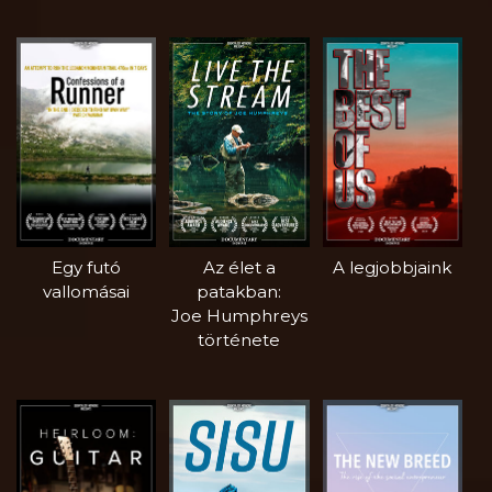
Egy futó
Az élet a
A legjobbjaink
vallomásai
patakban:
Joe Humphreys
története