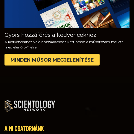
Gyors hozzáférés a kedvencekhez
A kedvencekhez való hozzáadáshoz kattintson a műsorszám mellett
megjelenő „+” jelre.
MINDEN MŰSOR MEGJELENÍTÉSE
A MI CSATORNÁNK