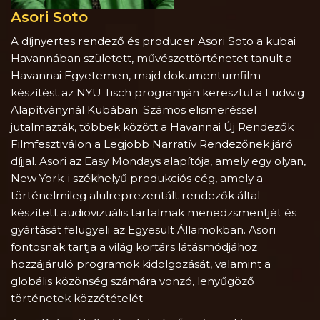
Asori Soto
A díjnyertes rendező és producer Asori Soto a kubai
Havannában született, művészettörténetet tanult a
Havannai Egyetemen, majd dokumentumfilm-
készítést az NYU Tisch programján keresztül a Ludwig
Alapítványnál Kubában. Számos elismeréssel
jutalmazták, többek között a Havannai Új Rendezők
Filmfesztiválon a Legjobb Narratív Rendezőnek járó
díjjal. Asori az Easy Mondays alapítója, amely egy olyan,
New York-i székhelyű produkciós cég, amely a
történelmileg alulreprezentált rendezők által
készített audiovizuális tartalmak menedzsmentjét és
gyártását felügyeli az Egyesült Államokban. Asori
fontosnak tartja a világ kortárs látásmódjához
hozzájáruló programok kidolgozását, valamint a
globális közönség számára vonzó, lenyűgöző
történetek közzétételét.