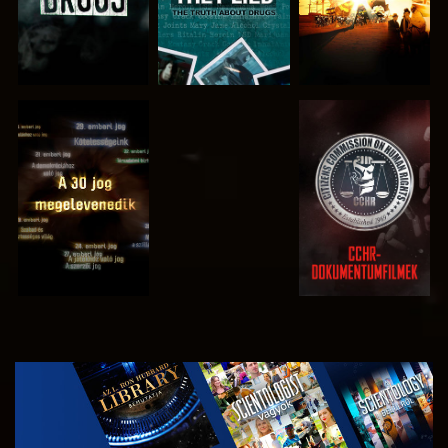
MŰSORNÉZÉS
MŰSORNÉZÉS
MŰSORNÉZÉS
MŰSORNÉZÉS
A SOROZAT
RÉSZEI