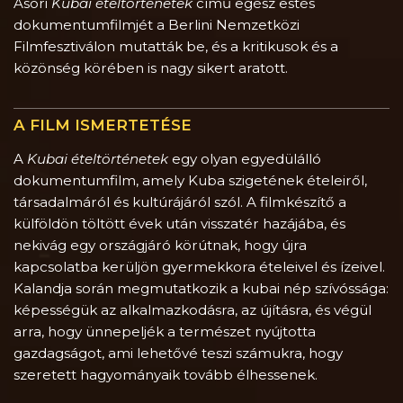
Asori
Kubai ételtörténetek
című egész estés
dokumentumfilmjét a Berlini Nemzetközi
Filmfesztiválon mutatták be, és a kritikusok és a
közönség körében is nagy sikert aratott.
A FILM ISMERTETÉSE
A
Kubai ételtörténetek
egy olyan egyedülálló
dokumentumfilm, amely Kuba szigetének ételeiről,
társadalmáról és kultúrájáról szól. A filmkészítő a
külföldön töltött évek után visszatér hazájába, és
nekivág egy országjáró körútnak, hogy újra
kapcsolatba kerüljön gyermekkora ételeivel és ízeivel.
Kalandja során megmutatkozik a kubai nép szívóssága:
képességük az alkalmazkodásra, az újításra, és végül
arra, hogy ünnepeljék a természet nyújtotta
gazdagságot, ami lehetővé teszi számukra, hogy
szeretett hagyományaik tovább élhessenek.