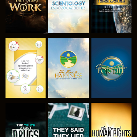
MŰSORNÉZÉS
MŰSORNÉZÉS
MŰSORNÉZÉS
MŰSORNÉZÉS
MŰSORNÉZÉS
MŰSORNÉZÉS