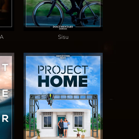
JA
Sisu