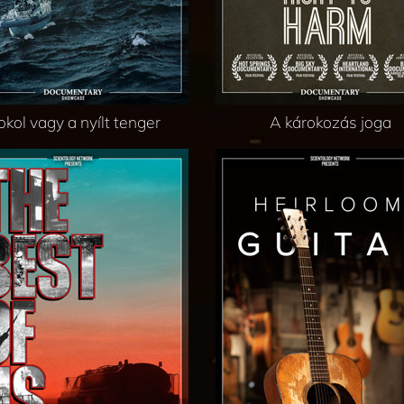
okol vagy a nyílt tenger
A károkozás joga