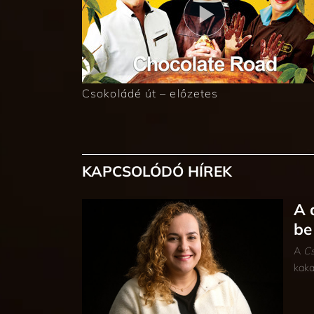
Csokoládé út – előzetes
KAPCSOLÓDÓ HÍREK
A 
be
A
Cs
kaka