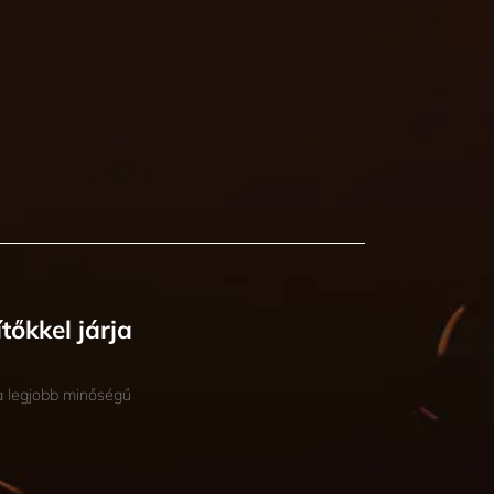
őkkel járja
a legjobb minőségű