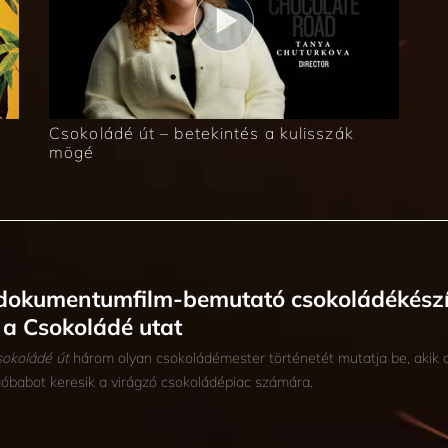
Csokoládé út – betekintés a kulisszák
mögé
dokumentumfilm-bemutató csokoládékészít
 a Csokoládé utat
okoládé út
három olyan csokoládémester történetét mutatja be, akik 
óbabot keresik a virágzó csokoládépiac számára.