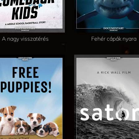
A nagy visszatérés
Fehér cápák nyara