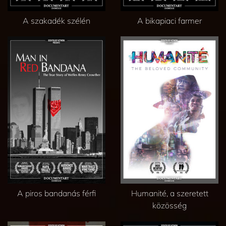
A szakadék szélén
A bikapiaci farmer
A piros bandanás férfi
Humanité, a szeretett
közösség