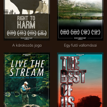
A károkozás joga
Egy futó vallomásai