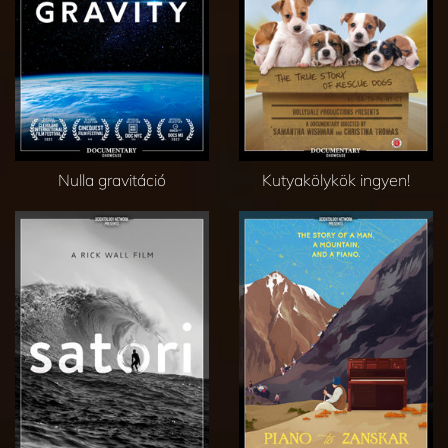
Nulla gravitáció
Kutyakölykök ingyen!