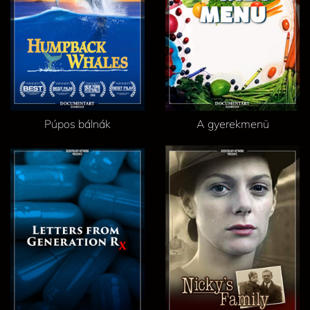
Púpos bálnák
A gyerekmenü