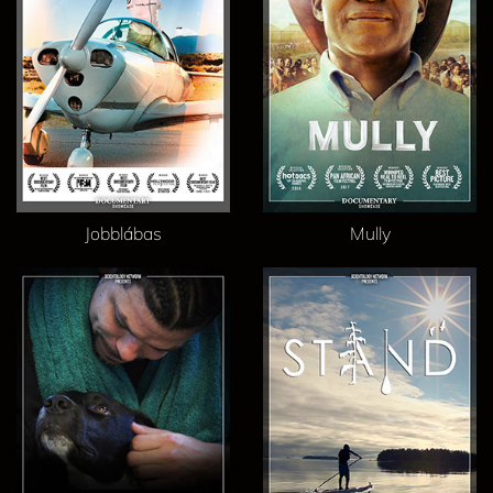
Jobblábas
Mully