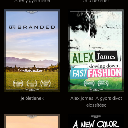
A fény gyermekei
Út a békéhez
Jelöletlenek
Alex James: A gyors divat
lelassítása