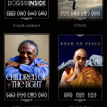
Kutyák odabent
STAND