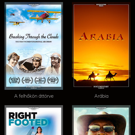
A felhőkön áttörve
Arábia