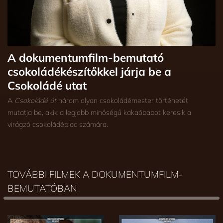
A dokumentumfilm-bemutató
csokoládékészítőkkel járja be a
Csokoládé utat
A
Csokoládé út
három olyan csokoládémester történetét
mutatja be, akik a legjobb minőségű kakaóbabot keresik a
virágzó csokoládépiac számára.
TOVÁBBI FILMEK A DOKUMENTUMFILM-
BEMUTATÓBAN