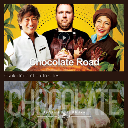
Csokoládé út – előzetes