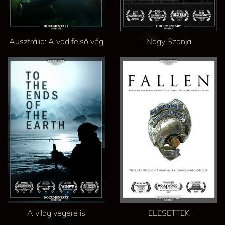
Ausztrália: A vad felső vég
Nagy Szonja
A világ végére is
ELESETTEK