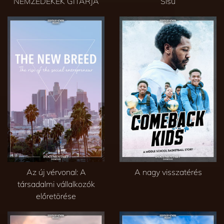
NEMZEDÉKEK GITÁRJA
Sisu
Az új vérvonal: A
A nagy visszatérés
társadalmi vállalkozók
előretörése