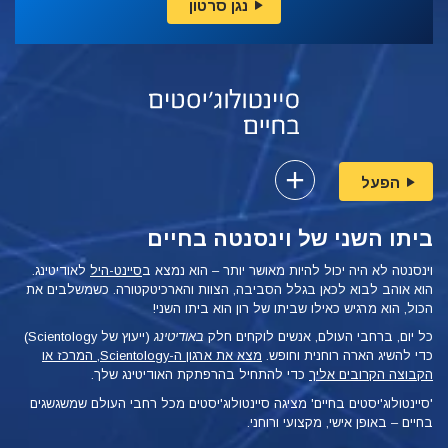
נגן סרטון
הפעל
ביתו השני של וינסנטה בחיים
וינסנטה לא היה יכול להיות מאושר יותר – הוא נמצא ב
סיינט-היל
לאודיטינג.
הוא אוהב לבוא לכאן בגלל הסביבה, הצוות והארכיטקטורה. כשמשלבים את
הכול, הוא מרגיש כאילו שביתו של רון הוא ביתו השני!
כל יום, ברחבי העולם, אנשים לוקחים חלק
באודיטינג
(ייעוץ של Scientology)
כדי להשיג הארה רוחנית וחופש.
מצא את ארגון ה-Scientology, המרכז או
הקבוצה הקרובים אליך
כדי להתחיל בהרפתקת האודיטינג שלך.
'סיינטולוג'יסטים בחיים' מציגה סיינטולוג'יסטים מכל רחבי העולם שמשגשגים
בחיים – באופן
אישי, מקצועי ורוחני.