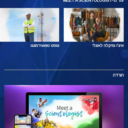
עוד
מ-MEET A SCIENTOLOGIST
איצ'ו ומיקלה לאונלי
ונוסט טוואגירמונגו
הורדה