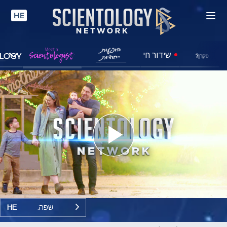
HE
שידור חי
סקרן?
Play
Video
שפה:
HE