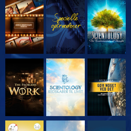
UDFORSK
SE
UDFORSK
SERIEN
SERIEN
UDFORSK
UDFORSK
SE
SERIEN
SERIEN