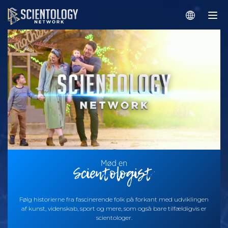
Følg historierne fra fascinerende folk på forkant med udviklingen
af kunst, videnskab, sport og mere, som også bare tilfældigvis er
scientologer.