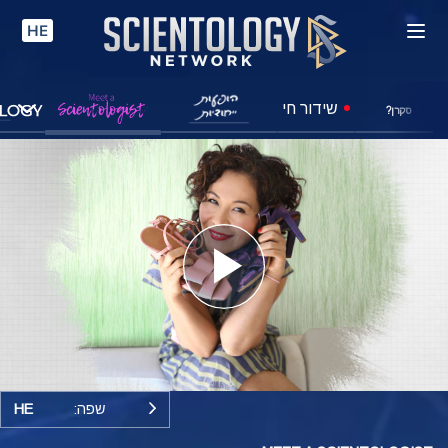
HE
שידור חי
סקרן?
Play
Video
שפה:
HE